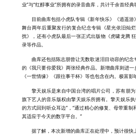
业”与“红醇事业”所拥有的录音曲库，共计千余首经典
目前曲库包括小虎队专辑《新年快乐》《逍遥游
舞台两年后重聚发行的复合纪念专辑《星光依旧灿烂
扰》，还有小虎队最后一张正式出版物《虎啸龙腾 
录等作品。
曲库还包括陈志朋曾让无数歌迷泪目动容的纪念
的《我只要你爱我》两张经典作品。新增曲库则进一
《一世情缘》《跟往事干杯》等也包含在内。极富影
擎天娱乐是来自中国台湾的唱片公司，苏有朋为
旗下艺人的音乐版权由擎天娱乐所拥有。擎天娱乐执
的方式回到听众耳边”，“通过精心的修复、母带重
其适应于今天的数字平台。”
据了解，本次新增的曲库正在处理中，预计很快