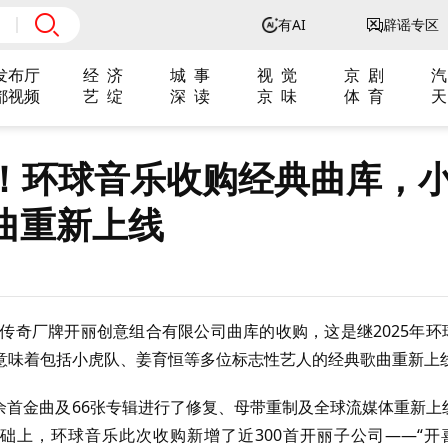
有AI
辟谣专区
发布厅
经 济
城 事
视 觉
京 剧
汽
都视频
艺 绽
深 读
京 味
体 育
天
了！环球音乐收购经典曲库，
曲重新上线
传奇厂牌开丽创意组合有限公司曲库的收购，这是继2025年环
意味着包括小虎队、姜育恒等多位标志性艺人的经典歌曲重新上
0余首金曲及66张专辑进行了修复、母带重制及全球流媒体重新上
础上，环球音乐此次收购新增了近300首开丽子公司——“开