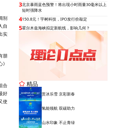
3
北京暴雨蓝色预警！将出现小时雨量30毫米以上
短时强降水
阔别
4
150.8元！宇树科技，IPO发行价敲定
人自
5
霍尔木兹海峡拟定新航线，影响几何？
出实
有朋
心》
。
精品
组合
最好
赏冰乐雪 京彩新春
又使
氢能领航 双碳助力
山水印象 不止青绿