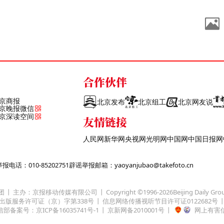
合作伙伴
京商报
北京发布
北京组工
北京网友说
京晚报微信
京深读空间
友情链接
人民网
新华网
央视网
光明网
中国网
中国日报网
话：010-85202751
辟谣举报邮箱：yaoyanjubao@takefoto.cn
团
主办：京报移动传媒有限公司
Copyright ©1996-
2026
Beijing Daily Gro
出版服务许可证（京）字第338号
信息网络传播视听节目许可证0122682号
部备案号：京ICP备16035741号-1
京新网备2010001号
网上有害