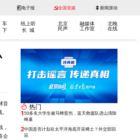
电子报
全国党媒
新闻滚动
 车
纸上听
北京
融媒体
北晚
民声
工作室
在线
 下
长 城
小
球音
热门
线。
1
50多名大学生被马蜂蜇伤，蓝天救援队进山清除
蜂巢
线，
2
中国是否计划在太平洋海底开采稀土？外交部回
应
喜企