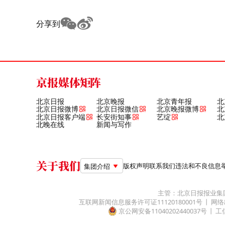
分享到
京报媒体矩阵
北京日报
北京晚报
北京青年报
北
北京日报微博
北京日报微信
北京晚报微博
北
北京日报客户端
长安街知事
艺绽
北
北晚在线
新闻与写作
关于我们
版权声明
联系我们
违法和不良信息举报电
集团介绍
主管：北京日报报业集
互联网新闻信息服务许可证11120180001号
网络
京公网安备11040202440037号
工信