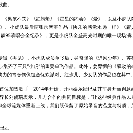
歌曲。
》《男孩不哭》《红蜻蜓》《星星的约会》《爱》，以及小虎队
》、小虎队最后两张录音室作品《快乐的感觉永远一样》《庸
狂飙95演唱会全纪录》，更是小虎队全盛高光时期的唯一现场演
专辑《再见》，小虎队成员单飞后，吴奇隆的《追风少年》、苏
步集齐了三只“小虎”的重要单飞作品。此外，姜育恒的《驿动的
响力的青春偶像组合忧欢派对、红孩儿、少女队的作品也在其中
首位加盟歌手。2014年开始，开丽娱乐经纪及其前身开丽创意
行长刘虞瑞表示，几方合作的共同目标是，“让这些经典作品以
制和全球流媒体重新上线，我们既保留了原始录音的温度与特质，
上线。