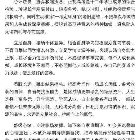
心怀敬畏，摒弃极端执念。正视高考是十二年学业成果的综合
检验，珍视长年寒窗付出，踏实备考、稳步冲刺，杜绝敷衍摆烂与
消极躺平。同时主动破除“一考定终身”的老旧思维，不把单次考试结
果和人生成败深度捆绑，摆脱过高期待带来的精神枷锁，避免陷入
无谓内耗与考前焦虑。
立足自身，接纳个体差异。结合自身学习短板规划复习节奏，
不盲目攀比同学排名分数，立足学情查漏补缺。客观认清自身能力
上限，拼尽全力便是不负时光，不必强求事事完美。每个人成长禀
赋、成长环境各不相同，不必照搬他人成长路线，在自己的赛道全
力以赴，便是最好的答卷。
着眼长远，跳出结果桎梏。把高考当作一场成长历练，备考收
获的自律、自省与抗压能力，是比成绩更加珍贵的隐形资产。人生
选择丰富多元，升学深造、学艺从业、自主创业各有出路，一纸试
卷锁不住未来无限可能。无论考分高低，日积月累习得的学识、沉
淀的品性，永远是立足社会、持续向上的底气。
舒缓心绪，专注临场发挥。卸下来自家庭期许、社会舆论叠加
的心理重压，不被外界期待绑架自我。把考场视作阶段性学习复