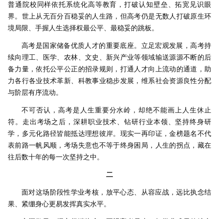
普通院校同样依托系统化高等教育，打破认知壁垒、拓宽见识眼
界。世上从无百分百稳妥的人生路，但高考仍是无数人打破原生环
境局限、手握人生选择权最公平、最稳妥的跳板。
高考是国家储备优质人才的重要底座。立足宏观发展，高考持
续向理工、医学、农林、文史、新兴产业等领域输送源源不断的后
备力量，依托公平公正的招录规则，打通人才向上流动的通道，助
力各行各业技术革新、科教事业稳步发展，维系社会资源良性分配
与阶层有序流动。
不可否认，高考是人生重要分水岭，却绝不能画上人生休止
符。走出考场之后，深耕职业技术、钻研行业本领、坚持终身研
学，多元化路径皆能抵达理想彼岸。现实一再印证，金榜题名不代
表前路一帆风顺，考场失意也不等于终身困局，人生的拐点，藏在
往后数十年的每一次坚持之中。
二
面对这场阶段性学业考核，放平心态、从容应战，远比执念结
果、紧绷身心更易发挥真实水平。