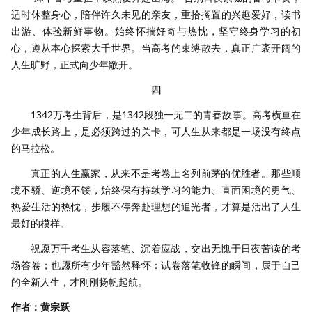
适时休整身心，陪伴许久未见的亲友，重拾搁置的兴趣爱好，读书
出游、体验新鲜事物。始终怀揣好奇与热忱，坚守终身学习的初
心，遵从本心探索大千世界。当高考的束缚散去，真正广袤开阔的
人生旷野，正式向少年敞开。
四
1342万考生背后，是1342段独一无二的青春故事。高考横亘在
少年成长路上，是必须跨过的关卡，可人生从来都是一场没有终点
的马拉松。
真正的人生赢家，从来不是考卷上名列前茅的优胜者。那些顺
境不骄、逆境不馁，始终保有持续学习的能力、直面困境的勇气、
热爱生活的热忱，步履不停奔赴理想的追光者，才算是活出了人生
最好的模样。
祝愿万千考生从容落笔、沉着应战，交出无愧于日夜苦读的考
场答卷；也愿所有少年豁然释怀：试卷落笔收锋的瞬间，属于自己
的全新人生，才刚刚扬帆起航。
作者：黄宗跃