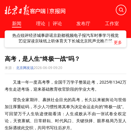
新闻
理论
|
评论
发布厅
工作室
热点
锐评
经济
城事
辟谣
京剧
都视频
电子报
汽车
时事
学习
视觉
艺绽
深读
京味
纸上听
体育
天下
长城
北京民声
北晚在线
高考，是人生“终极一战”吗？
来源：
北京网友说
2026-06-09 09:20
又逢一年一度高考季，全国千万学子整装赴考，2025年1342万
考生走进考场，迎来基础教育收官阶段的学业大考。
背负全家期许、裹挟社会目光的高考，长久以来被舆论与世俗
加注厚重砝码，不少人习惯性将其奉为决定命运走向的“终极一战”。
可回望万千人生轨迹便能看清：人生成败从不由一张试卷全权定
论，天资禀赋、日常耕耘、时代风口、关键抉择、眼界格局乃至人
生际遇彼此交织，共同书写往后岁月。