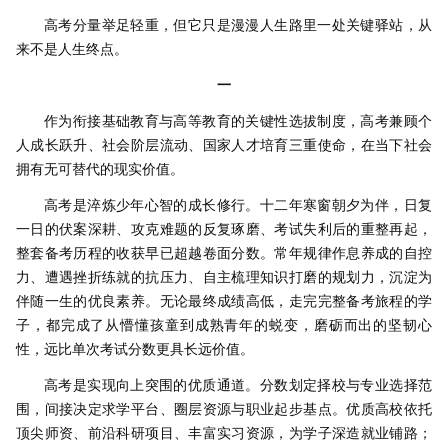
高考分量举足轻重，但它只是漫漫人生路里一处关键驿站，从
来不是人生终点。
一
作为衔接基础教育与高等教育的关键性选拔制度，高考兼顾个
人成长跃升、社会阶层流动、国家人才培育三重使命，在当下社会
拥有无可替代的现实价值。
高考是淬炼少年心智的成长修行。十二年寒窗朝夕为伴，日复
一日的伏案深耕、攻克难题的反复琢磨、考试失利后的重整再起，
整套备考历程的收获早已超越卷面分数。常年规律作息养成的自控
力、遭遇挫折练就的抗压力、自主梳理知识打磨的规划力，沉淀为
伴随一生的优良素养。无论最终成绩高低，走完完整备考旅程的学
子，都完成了从懵懂孩童到成熟青年的蜕变，磨砺而出的坚韧心
性，远比单次考试分数更具长远价值。
高考是实现向上突围的优质通道。分数划定择校与专业选择范
围，间接决定求学平台、圈层资源与职业起步基点。优质高校依托
顶尖师资、前沿科研项目、丰富实习资源，为学子深造就业铺路；