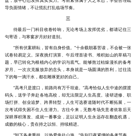
盘，放平心态发挥真实实力。考前紧张属于人之常态，学会合理疏
导负面情绪，不让慌乱打乱临场节奏。
三
待最后一门科目收卷铃响，无论考场上发挥优劣，都请记住三
句寄语，与寒窗岁月好好道别。
“所有伏案耕耘，皆有自身价值。”十余载朝暮苦读，不会被一张
试卷轻易定义。深夜挑灯演算、午后埋首读书、堆积如山的草稿习
题，早已转化为根植内心的学识与底气。能够熬过枯燥漫长的备考
岁月、一次次克服放弃的念头，本身就是一场圆满的胜利，过往流
下的每一滴汗水，都在雕琢更好的自己。
“高考只是渡口，前路尚有万千坦途。”高考恰似人生中途的摆渡
码头，送学子奔赴各地高校，却无法限定人生高度。读研进修、职
场打拼、创业追梦、跨界转型，人生可选赛道随时代不断拓展，一
次考试得失困不住人生潜力。古往今来，无数考场失意者依靠后天
深耕厚积薄发、成就一番事业，足以证明人生永远存在翻盘机遇，
成败的核心，贵在持之以恒、持续精进。
“卸下备考重担，以热爱奔赴山海。”告别日夜紧绷的备考节奏，