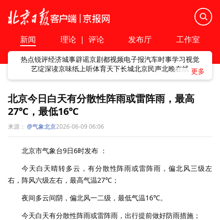
新闻
理论
|
评论
发布厅
工作室
热点
锐评
经济
城事
辟谣
京剧
都视频
电子报
汽车
时事
学习
视觉
艺绽
深读
京味
纸上听
体育
天下
长城
北京民声
北晚在线
北京今日白天有分散性阵雨或雷阵雨，最高
27℃，最低16℃
来源：
@气象北京
2026-06-09 06:06
北京市气象台9日6时发布 ​​​：
今天白天晴转多云，有分散性阵雨或雷阵雨，偏北风三级左
右，阵风六级左右，最高气温27℃；
夜间多云间阴，偏北风一二级，最低气温16℃。
今天白天有分散性阵雨或雷阵雨，出行提前做好防雨措施；