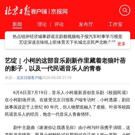
新闻
理论
|
评论
发布厅
工作室
热点
锐评
经济
城事
辟谣
京剧
都视频
电子报
汽车
时事
学习
视觉
艺绽
深读
京味
纸上听
体育
天下
长城
北京民声
北晚在线
艺绽 | 小柯的这部音乐剧新作里藏着老狼叶蓓
的影子，以及一代民谣音乐人的青春
来源：
北京日报客户端
2026-06-08 21:19
6月6日至7月19日，音乐人小柯最新原创音乐剧《校园民谣》
在小柯剧场开演。在接受北京日报客户端专访时，小柯透露，剧目
故事虽设定于上世纪 80 年代，但人物塑造融入了老狼、叶蓓等校园
民谣音乐人的经历，饱含一代音乐人青春情怀。
剧中主题曲《谢谢你让我遇见你》由小柯与叶蓓携手演唱，这
首歌并非情歌，而是小柯献给过往帮助过自己的人的一首歌。小柯