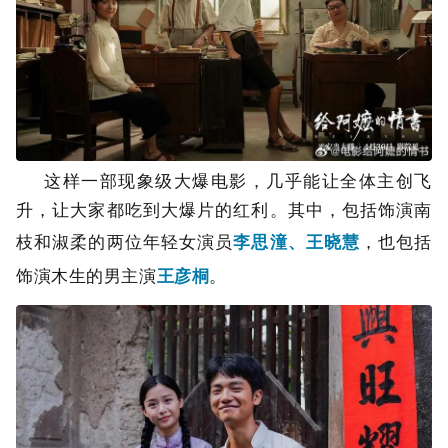
这样一部现象级大爆电影，几乎能让全体主创飞
升，让大家都吃到大爆片的红利。其中，包括饰演南
枝和淑柔的两位年轻女演员
李思潼、王晓慧
，也包括
饰演木生的男主演
王彦桐
。