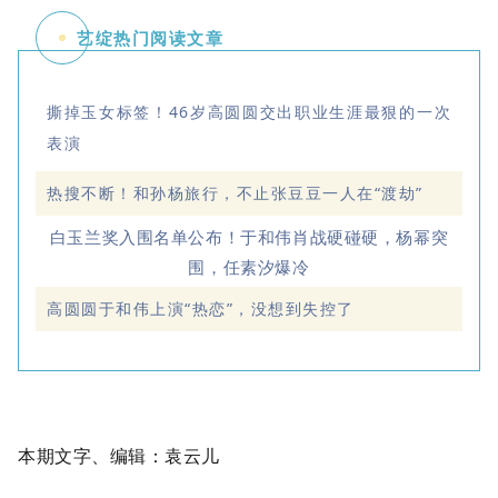
艺绽热门阅读文章
撕掉玉女标签！46岁高圆圆交出职业生涯最狠的一次
表演
热搜不断！和孙杨旅行，不止张豆豆一人在“渡劫”
白玉兰奖入围名单公布！于和伟肖战硬碰硬，杨幂突
围，任素汐爆冷
高圆圆于和伟上演“热恋”，没想到失控了
本期文字、编辑：袁云儿