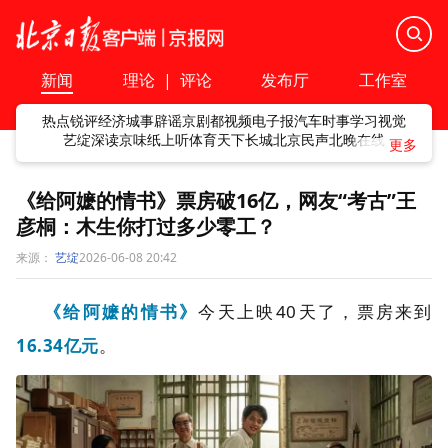
新闻
理论
|
评论
发布厅
工作室
热点
锐评
经济
城事
辟谣
京剧
都视频
电子报
汽车
时事
学习
视觉
艺绽
深读
京味
纸上听
体育
天下
长城
北京民声
北晚在线
《给阿嬷的情书》票房破16亿，网友“考古”王
彦桐：木生你打过多少零工？
来源：
艺绽
2026-06-08 20:42
《给阿嬷的情书》
今天上映40天了，票房来到
16.34亿元
。