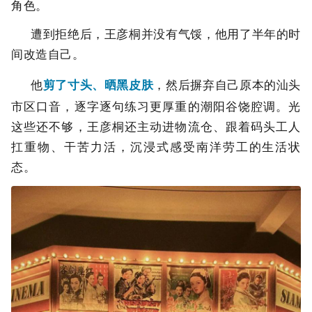
角色。
遭到拒绝后，王彦桐并没有气馁，他用了半年的时
间改造自己。
他
剪了寸头、晒黑皮肤
，然后摒弃自己原本的汕头
市区口音，逐字逐句练习更厚重的潮阳谷饶腔调。光
这些还不够，王彦桐还主动进物流仓、跟着码头工人
扛重物、干苦力活，沉浸式感受南洋劳工的生活状
态。