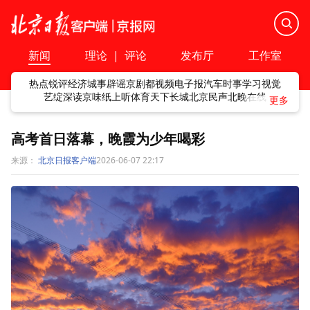
新闻
理论
|
评论
发布厅
工作室
热点
锐评
经济
城事
辟谣
京剧
都视频
电子报
汽车
时事
学习
视觉
艺绽
深读
京味
纸上听
体育
天下
长城
北京民声
北晚在线
高考首日落幕，晚霞为少年喝彩
来源：
北京日报客户端
2026-06-07 22:17