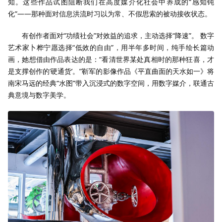
知。这些作品试图阻断我们在高度媒介化社会中养成的“感知钝
化”——那种面对信息洪流时习以为常、不假思索的被动接收状态。
有创作者面对“功绩社会”对效益的追求，主动选择“降速”。 数字
艺术家卜桦宁愿选择“低效的自由”，用半年多时间，纯手绘长篇动
画，她想借由作品表达的是：“看清世界某处真相时的那种狂喜，才
是支撑创作的‘硬通货’。”靳军的影像作品《平直曲面的天水如一》将
南宋马远的经典“水图”带入沉浸式的数字空间，用数字媒介，联通古
典意境与数字美学。