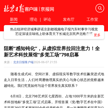
新闻
理论
|
评论
发布厅
工作室
热点
锐评
经济
城事
辟谣
京剧
都视频
电子报
汽车
时事
学习
视觉
艺绽
深读
京味
纸上听
体育
天下
长城
北京民声
北晚在线
阻断“感知钝化”，从虚拟世界拉回注意力！全
新艺术科技展馆“多觉工场”798启幕
来源：
北京日报客户端
2026-06-07 21:55
随着生成式AI、空间计算、虚拟现实等数字技术狂飙突进式地
走入日常生活，人们对周遭物理真实的关心与身心状态的觉察越来
越钝化。我们究竟如何与这个世界发生真实联系？
6月8日，北京798艺术区七星西街、占地1000平方米的全新艺
术科技地标“多觉工场”正式启幕。开馆首展《觉/数字艺术在中国》
共呈现26位艺术家的50余件代表性作品，是一次兼顾学术深度与公