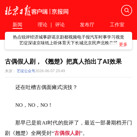
新闻
理论
|
评论
发布厅
工作室
热点
锐评
经济
城事
辟谣
京剧
都视频
电子报
汽车
时事
学习
视觉
艺绽
深读
京味
纸上听
体育
天下
长城
北京民声
北晚在线
古偶假人剧，《翘楚》把真人拍出了AI效果
来源：
艺绽公众号
2026-06-07 20:49
还在吐槽古偶面瘫式演技？
NO，NO，NO！
那早已是前AI时代的批评了，最近一部暑期档开门
剧《翘楚》全网受封“
古偶假人剧
”。