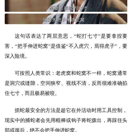
这句话表达了两层意思，“蛇打七寸”是要拿捏要
害，“把手伸进蛇窝”是借鉴“不入虎穴，焉得虎子”，要
深入险境。
可按照人类常识：老虎窝和蛇窝不一样，蛇窝通常
是洞穴或缝隙，空间狭窄、视线不清，反而很难准确掐
住七寸，而且极易被咬。
抓蛇最安全的方法是趁它在外活动时用工具控制，
现实中的捕蛇者会先用棍棒或钩子将蛇拨出，再踩住头
部或颈后，绝不会把手伸进蛇窝。