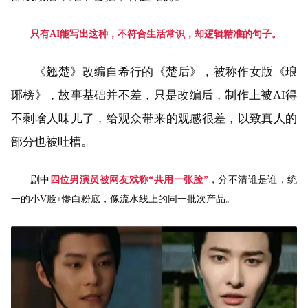
只有AI能写出这种，不符合生活常识，却逻辑精准的句子。
《翘楚》改编自希行的《楚后》，被称作女版《琅
琊榜》，故事基础并不差，只是改编后，制作上被AI得
不剩啥人味儿了，给观众带来的观感很差，以致真人的
部分也被吐槽。
剧中
四位男演员被网友戏称“共用一张脸”
，分不清谁是谁，统
一的小V脸+惨白粉底，像流水线上的同一批次产品。