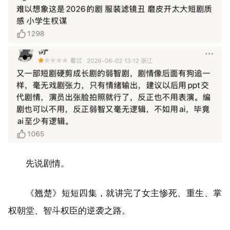
先说剧情。
《翘楚》短短四集，就讲完了女主惨死、重生、掌
权朝堂、智斗权臣的逆袭之路。