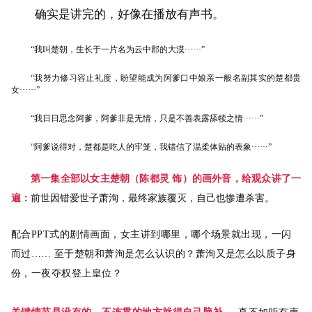
确实是讲完的，好像在播放有声书。
“我叫楚朝，生长于一片名为云中郡的大漠······”
“我努力修习容止礼度，盼望能成为阿爹口中娘亲一般名副其实的楚都贵
女······”
“我日日思念阿爹，阿爹非是无情，只是不善表露舔犊之情······”
“阿爹说得对，楚都是吃人的牢笼，我错信了温柔体贴的表象······”
第一集全部以女主楚朝（陈都灵 饰）的画外音，给观众讲了一
遍：
前世因错爱世子萧洵，最终家族覆灭，自己也惨遭杀害。
配合PPT式的剧情画面，女主讲到哪里，哪个场景就出现，一闪
而过……
至于楚朝和萧洵是怎么认识的？萧洵又是怎么以质子身
份，一夜夺权登上皇位？