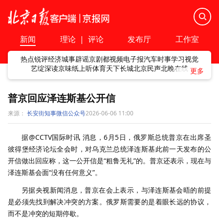
新闻
理论
|
评论
发布厅
工作室
热点
锐评
经济
城事
辟谣
京剧
都视频
电子报
汽车
时事
学习
视觉
艺绽
深读
京味
纸上听
体育
天下
长城
北京民声
北晚在线
普京回应泽连斯基公开信
来源：
长安街知事微信公众号
2026-06-06 11:00
据@CCTV国际时讯 消息，6月5日，俄罗斯总统普京在出席圣
彼得堡经济论坛全会时，对乌克兰总统泽连斯基此前一天发布的公
开信做出回应称，这一公开信是“粗鲁无礼”的。普京还表示，现在与
泽连斯基会面“没有任何意义”。
另据央视新闻消息，普京在会上表示，与泽连斯基会晤的前提
是必须先找到解决冲突的方案。俄罗斯需要的是着眼长远的协议，
而不是冲突的短期停歇。