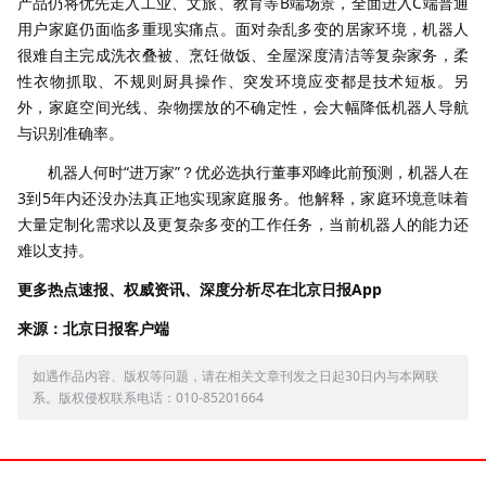
产品仍将优先走入工业、文旅、教育等B端场景，全面进入C端普通
用户家庭仍面临多重现实痛点。面对杂乱多变的居家环境，机器人
很难自主完成洗衣叠被、烹饪做饭、全屋深度清洁等复杂家务，柔
性衣物抓取、不规则厨具操作、突发环境应变都是技术短板。另
外，家庭空间光线、杂物摆放的不确定性，会大幅降低机器人导航
与识别准确率。
机器人何时“进万家”？优必选执行董事邓峰此前预测，机器人在
3到5年内还没办法真正地实现家庭服务。他解释，家庭环境意味着
大量定制化需求以及更复杂多变的工作任务，当前机器人的能力还
难以支持。
更多热点速报、权威资讯、深度分析尽在北京日报App
来源：北京日报客户端
如遇作品内容、版权等问题，请在相关文章刊发之日起30日内与本网联
系。版权侵权联系电话：010-85201664