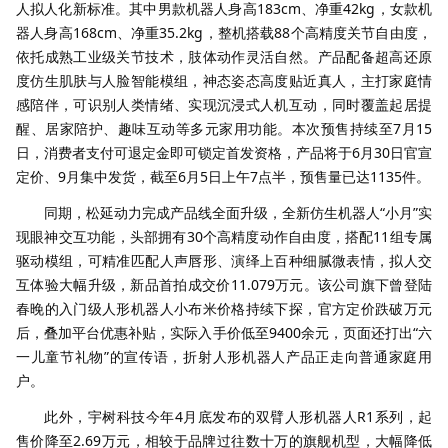
人拟人化新标准。其中男款机器人身高183cm、净重42kg，女款机
器人身高168cm、净重35.2kg，整机搭载88个高精度关节自由度，
依托成熟工业级关节技术，肢体动作灵活自然。产品配备超高还原
度仿生肌肤与人脸智能模组，神态姿态高度贴近真人，主打家庭情
感陪伴，可识别人类情绪、实现沉浸式人机互动，同时覆盖起居提
醒、居家陪护、趣味互动等多元家用功能。本次预售持续至7月15
日，消费者支付可退定金即可锁定首发资格，产品将于6月30日官宣
定价、9月集中发货，截至6月5日上午7点半，预售量已达1135件。
同期，松延动力完成产品线全面升级，全新仿生机器人“小月”实
现眼神交互功能，头部拥有30个高精度动作自由度，搭配11组专属
驱动模组，可精准匹配人声唇形、演绎上百种细腻微表情，拟人交
互体验大幅升级，新品首拍成交价11.079万元。该公司旗下曾登陆
春晚的入门级人形机器人小布米价格持续下探，官方定价跌破万元
后，叠加平台优惠补贴，实际入手价低至9400余元，页面还打出“六
一儿童节礼物”的宣传语，折射人形机器人产品正走向普通家庭用
户。
此外，宇树科技今年4月底发布的双臂人形机器人R1系列，起
售价降至2.69万元，相较于品牌过往数十万的旗舰机型，大幅降低