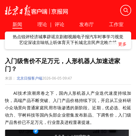
新闻
理论
|
评论
发布厅
工作室
热点
锐评
经济
城事
辟谣
京剧
都视频
电子报
汽车
时事
学习
视觉
艺绽
深读
京味
纸上听
体育
天下
长城
北京民声
北晚在线
入门级售价不足万元，人形机器人加速进家
门？
来源：
北京日报客户端
2026-06-05 09:47
AI技术浪潮席卷之下，国内人形机器人产业迭代速度持续加
快，高端产品不断突破、入门产品价格持续下沉，开启从工业科研
小众场景向普通家庭民用市场渗透的新阶段。近期，优必选、松延
动力、宇树科技等国内头部企业密集发布新品、下调售价，入门级
产品售价已不足万元，行业普及进程显著提速。