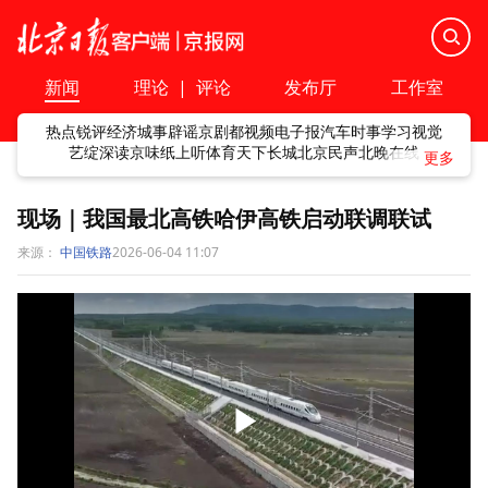
新闻
理论
|
评论
发布厅
工作室
热点
锐评
经济
城事
辟谣
京剧
都视频
电子报
汽车
时事
学习
视觉
艺绽
深读
京味
纸上听
体育
天下
长城
北京民声
北晚在线
现场｜我国最北高铁哈伊高铁启动联调联试
来源：
中国铁路
2026-06-04 11:07