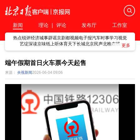
新闻
理论
|
评论
发布厅
工作室
热点
锐评
经济
城事
辟谣
京剧
都视频
电子报
汽车
时事
学习
视觉
艺绽
深读
京味
纸上听
体育
天下
长城
北京民声
北晚在线
端午假期首日火车票今天起售
来源：
央视新闻
2026-06-04 09:06