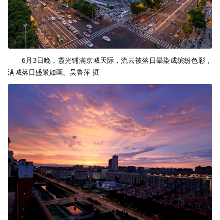
6月3日晚，霞光铺满京城天际，流云被落日晕染成缤纷色彩，
满城落日盛景如画。吴鲁萍 摄