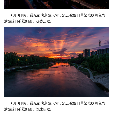
6月3日晚，霞光铺满京城天际，流云被落日晕染成缤纷色彩，
满城落日盛景如画。胡香云 摄
6月3日晚，霞光铺满京城天际，流云被落日晕染成缤纷色彩，
满城落日盛景如画。刘建新 摄