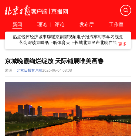
新闻
理论
|
评论
发布厅
工作室
热点
锐评
经济
城事
辟谣
京剧
都视频
电子报
汽车
时事
学习
视觉
艺绽
深读
京味
纸上听
体育
天下
长城
北京民声
北晚在线
京城晚霞绚烂绽放 天际铺展唯美画卷
来源：
北京日报客户端
2026-06-04 08:08