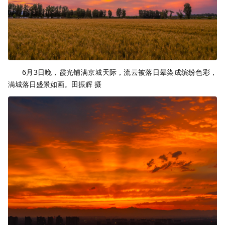
6月3日晚，霞光铺满京城天际，流云被落日晕染成缤纷色彩，
满城落日盛景如画。田振辉 摄