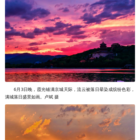
6月3日晚，霞光铺满京城天际，流云被落日晕染成缤纷色彩，
满城落日盛景如画。卢斌 摄