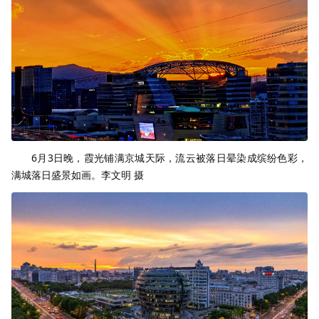
6月3日晚，霞光铺满京城天际，流云被落日晕染成缤纷色彩，
满城落日盛景如画。李文明 摄