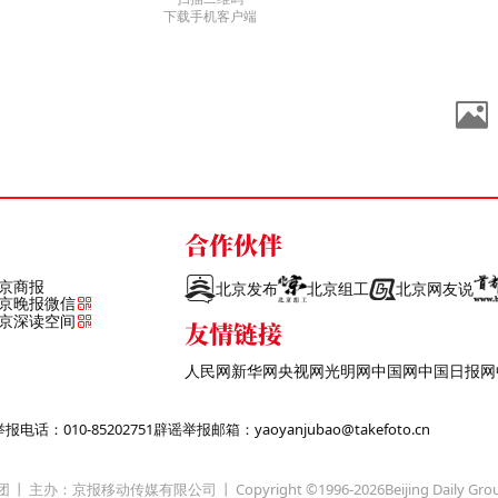
下载手机客户端
合作伙伴
京商报
北京发布
北京组工
北京网友说
京晚报微信
京深读空间
友情链接
人民网
新华网
央视网
光明网
中国网
中国日报网
话：010-85202751
辟谣举报邮箱：yaoyanjubao@takefoto.cn
团
主办：京报移动传媒有限公司
Copyright ©1996-
2026
Beijing Daily Gro