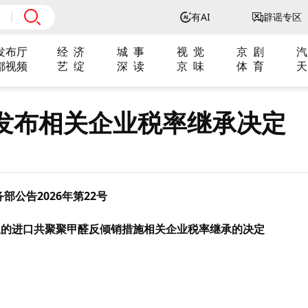
有AI
辟谣专区
发布厅
经 济
城 事
视 觉
京 剧
汽
都视频
艺 绽
深 读
京 味
体 育
天
发布相关企业税率继承决定
部公告2026年第22号
亚的进口共聚聚甲醛反倾销措施相关企业税率继承的决定