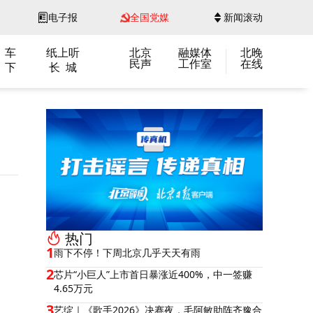
电子报
全国党媒
新闻滚动
 车
纸上听
北京
融媒体
北晚
民声
工作室
在线
 下
长 城
热门
1
雨下不停！下周北京几乎天天有雨
2
芯片“小巨人”上市首日暴涨近400%，中一签赚
4.65万元
3
艺绽｜《歌手2026》决赛夜，毛阿敏助阵齐豫合