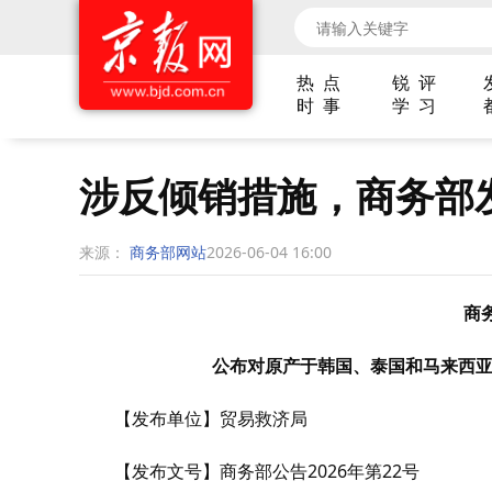
热 点
锐 评
时 事
学 习
涉反倾销措施，商务部
来源：
商务部网站
2026-06-04 16:00
商务
公布对原产于韩国、泰国和马来西
【发布单位】贸易救济局
【发布文号】商务部公告2026年第22号