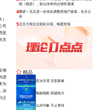
唱《相思》，歌坛传奇同台情怀满满
4
重磅！北京进一步优化调整房地产政策，全文公
布
d.）
5
北京大雨过后彩虹闪现，晚霞登场
公司
来西亚
有关
反倾
精品
的进
赏冰乐雪 京彩新春
率为
，决
氢能领航 双碳助力
利义
山水印象 不止青绿