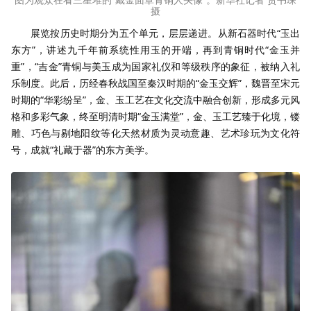
摄
展览按历史时期分为五个单元，层层递进。从新石器时代“玉出
东方”，讲述九千年前系统性用玉的开端，再到青铜时代“金玉并
重”，“吉金”青铜与美玉成为国家礼仪和等级秩序的象征，被纳入礼
乐制度。此后，历经春秋战国至秦汉时期的“金玉交辉”，魏晋至宋元
时期的“华彩纷呈”，金、玉工艺在文化交流中融合创新，形成多元风
格和多彩气象，终至明清时期“金玉满堂”，金、玉工艺臻于化境，镂
雕、巧色与剔地阳纹等化天然材质为灵动意趣、艺术珍玩为文化符
号，成就“礼藏于器”的东方美学。