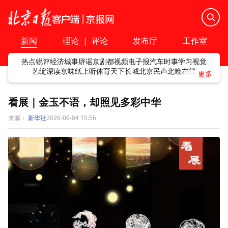
新闻
理论
|
评论
发布厅
工作室
热点
锐评
经济
城事
辟谣
京剧
都视频
电子报
汽车
时事
学习
视觉
艺绽
深读
京味
纸上听
体育
天下
长城
北京民声
北晚在线
看展｜金玉不语，却照见多彩中华
来源：
新华社
2026-06-04 15:56