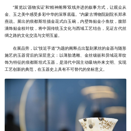
“展览以‘器物实证’和‘精神阐释’双线并进的叙事方式，让观众从
金、玉之美中感受多彩中华的深厚底蕴。”内蒙古博物院副院长郑承
燕说。展出的痕都斯坦描金花式白玉碗，内壁饰贴金小鱼纹，腹部
满饰贴金枝叶纹，将中国传统玉文化与西域工艺结合，见证古代丝
绸之路的文化交流与文明互鉴。
在展品旁，以“技近乎道”为题的阐释点出錾刻累丝的金器与随形
施艺的玉器背后的深层意义：以薄胎透雕、金丝镶嵌和异域花草纹
饰为特征的痕都斯坦式玉器，是清代中国主动吸纳外来文明、实现
工艺创新的典范，在玉器史上具有不可替代的坐标意义。