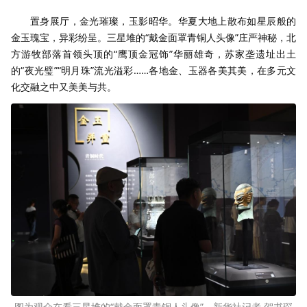
置身展厅，金光璀璨，玉影昭华。华夏大地上散布如星辰般的
金玉瑰宝，异彩纷呈。三星堆的“戴金面罩青铜人头像”庄严神秘，北
方游牧部落首领头顶的“鹰顶金冠饰”华丽雄奇，苏家垄遗址出土
的“夜光璧”“明月珠”流光溢彩……各地金、玉器各美其美，在多元文
化交融之中又美美与共。
图为观众在看三星堆的“戴金面罩青铜人头像”。新华社记者 贺书琛