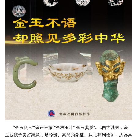
“金玉良言”“金声玉振”“金枝玉叶”“金玉其质”……自古以来，金、
玉被赋予美好寓意，是珍贵、高尚的象征。从礼葬到妆饰，从器具