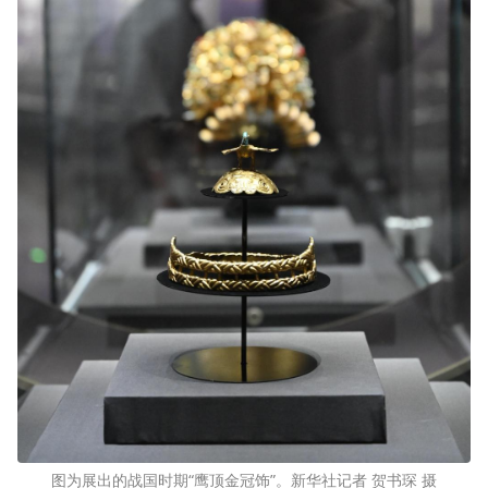
图为展出的战国时期“鹰顶金冠饰”。新华社记者 贺书琛 摄