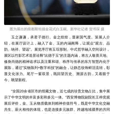
图为展出的痕都斯坦描金花式白玉碗。新华社记者 贺书琛 摄
玉之谦谦，承君子德行。金之煌煌，显家国气度。策展人介
绍，在展厅设计上，融入了金、玉的内涵阐释，让观众“观古、品
韵、纳祥、望远”。展览序厅将玉琮形制、中式哲学融入空间设计，
展区以竹影艺术造景诠释“比德于玉”的主题内涵，将古人敬畏天地、
修身尚德的精神追求以及注重和谐、秩序与传承的东方智慧内化于
展陈，通过“实物陈列+数字科技”的融合，让静态纹饰鲜活流转，彰
显文化张力。尾厅一窗双景，既回望历史、溯源古韵，又着眼于
今、眺望新程。
“全国20余省区市的馆藏文物，近七成的珍贵文物占比，集中展
示了中华文明的丰富多彩和多元一体。”西安博物院副院长王梓奕观
展后评价，金、玉从物质载体到精神价值符号，既是中华文化交融
共生、薪火相传的体现，也是连接多元族群、跨越地域疆界的共同