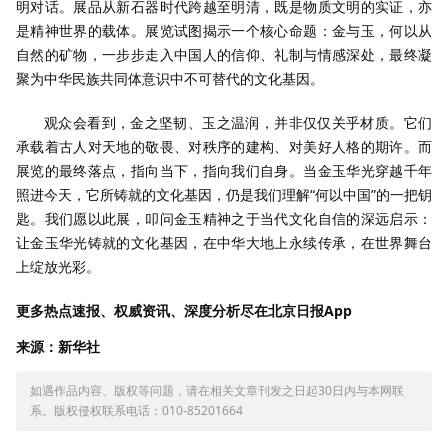
明对话。展品从新石器时代跨越至明清，既是物质文明的实证，亦
是精神世界的载体。展览试图揭示一个核心命题：金与玉，何以从
自然的矿物，一步步走入中国人的信仰、礼制与情感深处，最终凝
聚为中华民族共同体意识中不可替代的文化基因。
观众会看到，金之坚韧、玉之温润，并非仅仅关乎材质。它们
承载着古人对天地的敬畏、对秩序的建构、对美好人格的期许。而
展览的最终落点，指向当下，指向我们自身。当金玉华光穿越千年
照进今天，它所铸就的文化基因，仍是我们理解“何以中国”的一把钥
匙。我们愿以此展，叩问金玉精神之于当代文化自信的深远启示：
让金玉华光铸就的文化基因，在中华大地上永续传承，在世界舞台
上绽放光彩。
更多热点速报、权威资讯、深度分析尽在北京日报App
来源：新华社
如遇作品内容、版权等问题，请在相关文章刊发之日起30日内与本网联
系。版权侵权联系电话：010-85201664