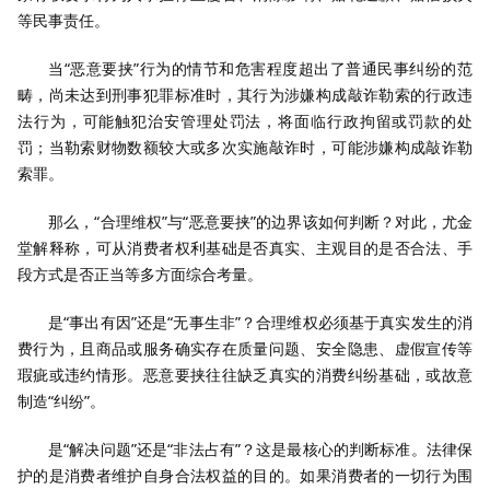
等民事责任。
当“恶意要挟”行为的情节和危害程度超出了普通民事纠纷的范
畴，尚未达到刑事犯罪标准时，其行为涉嫌构成敲诈勒索的行政违
法行为，可能触犯治安管理处罚法，将面临行政拘留或罚款的处
罚；当勒索财物数额较大或多次实施敲诈时，可能涉嫌构成敲诈勒
索罪。
那么，“合理维权”与“恶意要挟”的边界该如何判断？对此，尤金
堂解释称，可从消费者权利基础是否真实、主观目的是否合法、手
段方式是否正当等多方面综合考量。
是“事出有因”还是“无事生非”？合理维权必须基于真实发生的消
费行为，且商品或服务确实存在质量问题、安全隐患、虚假宣传等
瑕疵或违约情形。恶意要挟往往缺乏真实的消费纠纷基础，或故意
制造“纠纷”。
是“解决问题”还是“非法占有”？这是最核心的判断标准。法律保
护的是消费者维护自身合法权益的目的。如果消费者的一切行为围