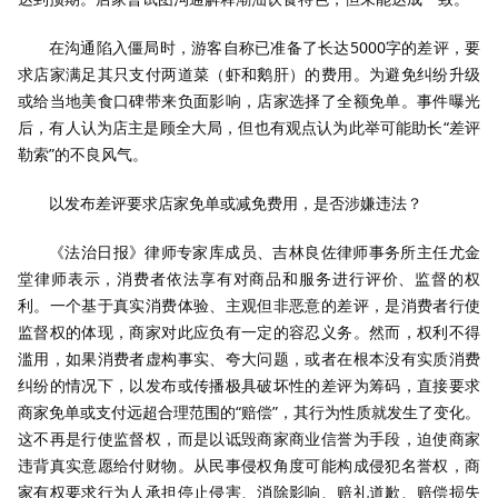
在沟通陷入僵局时，游客自称已准备了长达5000字的差评，要
求店家满足其只支付两道菜（虾和鹅肝）的费用。为避免纠纷升级
或给当地美食口碑带来负面影响，店家选择了全额免单。事件曝光
后，有人认为店主是顾全大局，但也有观点认为此举可能助长“差评
勒索”的不良风气。
以发布差评要求店家免单或减免费用，是否涉嫌违法？
《法治日报》律师专家库成员、吉林良佐律师事务所主任尤金
堂律师表示，消费者依法享有对商品和服务进行评价、监督的权
利。一个基于真实消费体验、主观但非恶意的差评，是消费者行使
监督权的体现，商家对此应负有一定的容忍义务。然而，权利不得
滥用，如果消费者虚构事实、夸大问题，或者在根本没有实质消费
纠纷的情况下，以发布或传播极具破坏性的差评为筹码，直接要求
商家免单或支付远超合理范围的“赔偿”，其行为性质就发生了变化。
这不再是行使监督权，而是以诋毁商家商业信誉为手段，迫使商家
违背真实意愿给付财物。从民事侵权角度可能构成侵犯名誉权，商
家有权要求行为人承担停止侵害、消除影响、赔礼道歉、赔偿损失