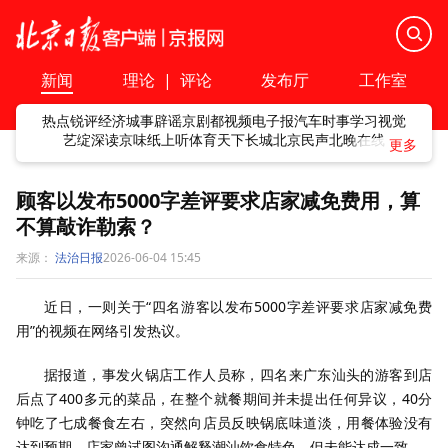
新闻
理论
|
评论
发布厅
工作室
热点
锐评
经济
城事
辟谣
京剧
都视频
电子报
汽车
时事
学习
视觉
艺绽
深读
京味
纸上听
体育
天下
长城
北京民声
北晚在线
顾客以发布5000字差评要求店家减免费用，算
不算敲诈勒索？
来源：
法治日报
2026-06-04 15:45
近日，一则关于“四名游客以发布5000字差评要求店家减免费
用”的视频在网络引发热议。
据报道，事发火锅店工作人员称，四名来广东汕头的游客到店
后点了400多元的菜品，在整个就餐期间并未提出任何异议，40分
钟吃了七成餐食左右，突然向店员反映锅底味道淡，用餐体验没有
达到预期。店家曾试图沟通解释潮汕饮食特色，但未能达成一致。