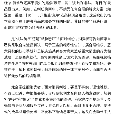
绕“如何拿到远高于损失的赔偿”展开，其主观上的“非法占有目的”就
凸显出来。例如，在纠纷协商中，不接受任何合理的解决方案（如
退菜、重做、打折），只接受“免单”或高额现金赔偿，这反映出其根
本意图不在于解决商品或服务本身的问题。其目的并非解决纠纷，
而是将“维权”作为非法牟利的工具。
是“依法施压”还是“威胁恐吓”？面对纠纷，消费者可告知商家自
己将采取合法途径解决，属于正当的程序性告知，属合理维权。恶
意要挟的核心手段却是以实施某种会对商家造成重大损害的行为相
威胁，迫使商家就范。最常见的就是以“发布长篇差评、负面视频搞
垮你生意”“向有关部门连续举报直到你被罚”作为直接要挟筹码。关
键在于，这种威胁是作为解决问题的唯一或主要对价，而非在合法
途径无效后的后续选择。
尤金堂提醒消费者，面对消费纠纷，要基于事实，理性维权。
不得以投诉、举报相要挟，借行使权利之名向他人勒索钱财，切勿
将“差评”和“投诉”当作索要高额赔偿的筹码。商家也要合规经营，要
确保自身商品和服务过硬，避免授人以柄。面对明显不合理、要挟
式的免单或赔偿要求，不要私下给钱息事宁人，这反而会助长不法