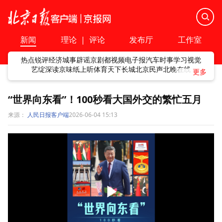
新闻
理论
|
评论
发布厅
工作室
热点
锐评
经济
城事
辟谣
京剧
都视频
电子报
汽车
时事
学习
视觉
艺绽
深读
京味
纸上听
体育
天下
长城
北京民声
北晚在线
“世界向东看”！100秒看大国外交的繁忙五月
来源：
人民日报客户端
2026-06-04 15:13