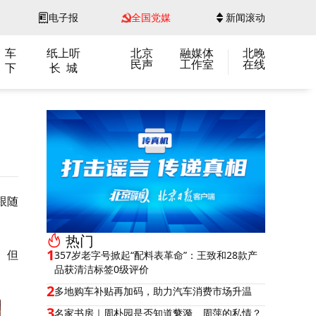
电子报
全国党媒
新闻滚动
 车
纸上听
北京
融媒体
北晚
民声
工作室
在线
 下
长 城
跟随
热门
1
。但
357岁老字号掀起“配料表革命”：王致和28款产
品获清洁标签0级评价
2
多地购车补贴再加码，助力汽车消费市场升温
3
名家书房｜周朴园是否知道蘩漪、周萍的私情？