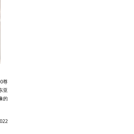
0尊
东亚
像的
22