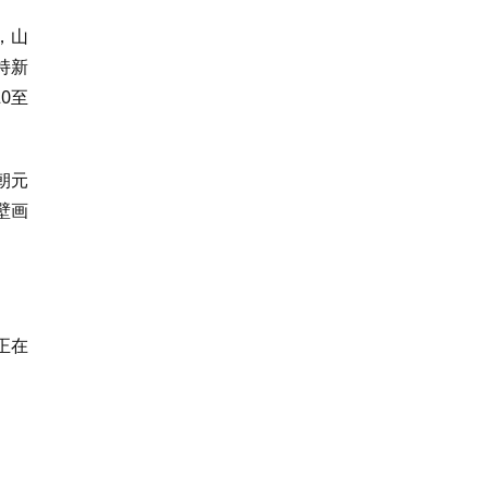
，山
持新
0至
朝元
壁画
。
正在