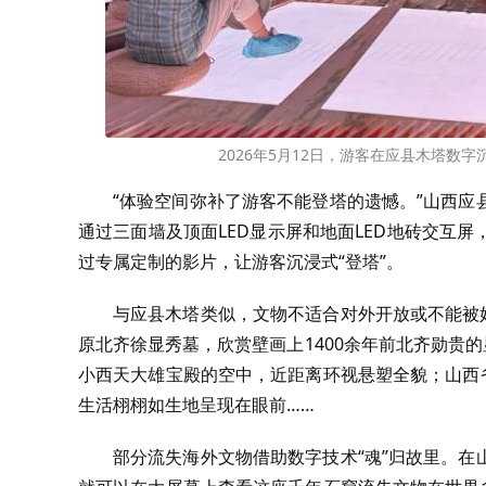
2026年5月12日，游客在应县木塔数
“体验空间弥补了游客不能登塔的遗憾。”山西
通过三面墙及顶面LED显示屏和地面LED地砖交互
过专属定制的影片，让游客沉浸式“登塔”。
与应县木塔类似，文物不适合对外开放或不能被
原北齐徐显秀墓，欣赏壁画上1400余年前北齐勋贵
小西天大雄宝殿的空中，近距离环视悬塑全貌；山西
生活栩栩如生地呈现在眼前……
部分流失海外文物借助数字技术“魂”归故里。