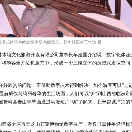
字沉浸式体验空间欣赏木塔内部场景。新华社记者王学涛 摄
应县木塔文化旅游开发有限公司董事长车建国介绍说，数字化体验
屏，将游客全方位包裹其中，形成一个三维立体的沉浸式虚拟空间
好好欣赏的问题，正借助数字技术得到解决：如今游客可以“走进
的显赫威仪与绮丽奢华的生活场面；人们可以“升”到山西省临汾市
省繁峙县岩山寺壁画通过动漫短片“动”了起来，北宋都城汴京的
在山西省太原市天龙山石窟博物馆数字展厅，游客只需伸手轻轻操