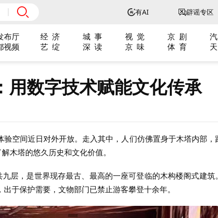
有AI
辟谣专区
发布厅
经 济
城 事
视 觉
京 剧
汽
都视频
艺 绽
深 读
京 味
体 育
天
：用数字技术赋能文化传承
体验空间近日对外开放。走入其中，人们仿佛置身于木塔内部，
了解木塔的悠久历史和文化价值。
四共九层，是世界现存最古、最高的一座可登临的木构楼阁式建筑
，出于保护需要，文物部门已禁止游客攀登十余年。