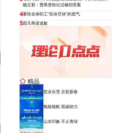
杨立新：曹禺曾给出过确切答案
4
要给全体职工“应休尽休”的底气
5
因凡蒂诺道歉
精品
赏冰乐雪 京彩新春
氢能领航 双碳助力
山水印象 不止青绿