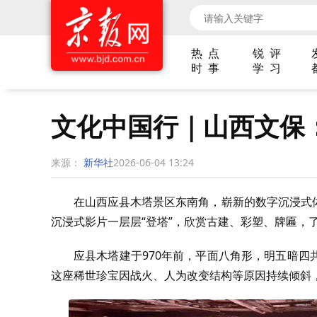
热 点
锐 评
时 事
学 习
文化中国行｜山西文保
来源：
新华社
2026-06-04 13:24
在山西应县木塔景区东南角，崭新的数字沉浸式
沉浸式影片一层层“登塔”，欣赏古建、彩塑、牌匾，
应县木塔建于970年前，平面八角形，明五暗
这座稀世珍宝因战火、人为改变结构等原因持续倾斜