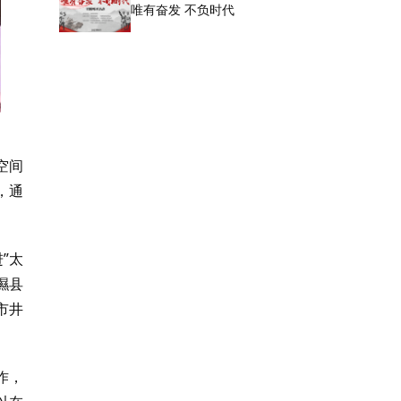
唯有奋发 不负时代
空间
，通
”太
隰县
市井
作，