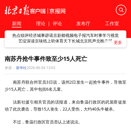
新闻
理论
|
评论
发布厅
工作室
热点
锐评
经济
城事
辟谣
京剧
都视频
电子报
汽车
时事
学习
视觉
艺绽
深读
京味
纸上听
体育
天下
长城
北京民声
北晚在线
南苏丹抢牛事件致至少15人死亡
来源：
新华社
2026-06-04 13:03
南苏丹联合州官员3日说，该州2日发生一起抢牛事件，导致至
少15人死亡，其中包括6名儿童。
法新社援引相关官员的话报道，来自鲁温行政区的武装匪徒发
动了此次袭击，导致15人丧生，22人受伤，大约40头牛被杀。
不过，鲁温行政区官员否认上述说法。