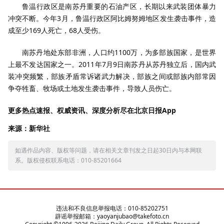
鲁温行政区是南苏丹重要的石油产区，长期以来武装团体暴力
冲突不断。今年3月，鲁温行政区阿比姆努姆地区发生袭击事件，造
成至少169人死亡，68人受伤。
南苏丹地处东部非洲，人口约1100万，为多部族国家，是世界
上最不发达国家之一。2011年7月9日南苏丹从苏丹独立后，国内武
装冲突频繁，部族矛盾常诉诸武力解决，部族之间或部族内部常因
争夺牲畜、牧场或土地发生袭击事件，导致人员伤亡。
更多热点速报、权威资讯、深度分析尽在北京日报App
来源：新华社
如遇作品内容、版权等问题，请在相关文章刊发之日起30日内与本网联
系。版权侵权联系电话：010-85201664
违法和不良信息举报电话：010-85202751
辟谣举报邮箱：yaoyanjubao@takefoto.cn