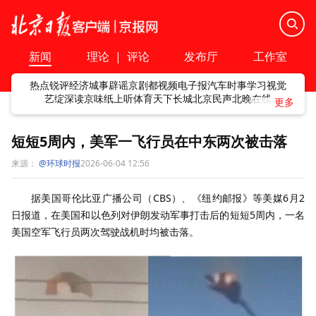
新闻
理论
|
评论
发布厅
工作室
热点
锐评
经济
城事
辟谣
京剧
都视频
电子报
汽车
时事
学习
视觉
艺绽
深读
京味
纸上听
体育
天下
长城
北京民声
北晚在线
短短5周内，美军一飞行员在中东两次被击落
来源：
@环球时报
2026-06-04 12:56
据美国哥伦比亚广播公司（CBS）、《纽约邮报》等美媒6月2
日报道，在美国和以色列对伊朗发动军事打击后的短短5周内，一名
美国空军飞行员两次驾驶战机时均被击落。