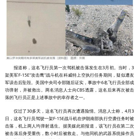
报道称，这名飞行员第一次驾机被击落发生在3月初。当时，3
架美军F-15E“攻击鹰”战斗机在科威特上空执行任务期间，疑似遭友
军误击后坠毁。美国中央司令部随后证实，事故中6名飞行员全部成
功弹射，并被救出。两名消息人士向CBS透露，这名后来再次被击
落的飞行员正是上述事故中的幸存者之一。
仅过了30多天，这名飞行员再次遭遇险情。消息人士称，4月3
日，这名飞行员驾驶一架F-15E战斗机在伊朗南部执行空袭任务时被
击落，机上两人均弹射逃生。据美媒此前报道，该飞行员在第二次
被击落后身受重伤，数小时后被救走。与他同机的武器系统操作员