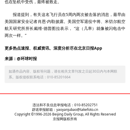
也在坠机中受伤，最终被救走。
报道提到，有关这名飞行员在5周内两次被击落的消息，最早由
美国国家安全记者肖恩·内勒披露。美国空军退役中将、米切尔航空
航天研究所所长戴维·德普图拉表示， “这（几率）就像被闪电击中
两次一样。”
更多热点速报、权威资讯、深度分析尽在北京日报App
来源：@环球时报
如遇作品内容、版权等问题，请在相关文章刊发之日起30日内与本网联
系。版权侵权联系电话：010-85201664
违法和不良信息举报电话：010-85202751
辟谣举报邮箱：yaoyanjubao@takefoto.cn
Copyright ©1996-
2026
Beijing Daily Group, All Rights Reserved
京报网版权所有