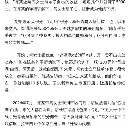
钱！”陈某还向闻女士展示了自己的收益，短短几个月就赚了5000
元。在陈某的详细讲解下，闻女士动了心，注册成为他的下线。
“竞拍必须买积分，1元1个积分，积分既是入场门槛，也可以用
来交易。普通场最低50个积分，酒越贵需要的积分越多。”陈某手把
手教学，“积分除了找我买，拉人拍单也能赚积分，积分可自用，也
可转卖换钱……”
一开始，闻女士很犹豫：“这酒我都没听说过，万一卖不出去怎
么办？”但在陈某的不断劝说下，她还是抢购了一瓶1200元的“岱山
湖”白酒。两天后，这款白酒涨了50元，闻女士立马挂单转卖，很快
成交。她喜出望外。陈某告诉她：“拉人进来还能抽成，他们每拍一
次，你就能赚10多块钱。回头我带你去市区门店，让店长给你细
讲。”
2024年7月，陈某带闻女士来到市区门店，店里放着几瓶“岱山
湖”白酒，来的人都在听课。店长讲得眉飞色舞：“我手下五六十个下
线，光靠会员拍单的积分佣金，每天就能赚几百元！”闻女士这下彻
底信服，拉来四五个亲戚注册，自己升级为代理。