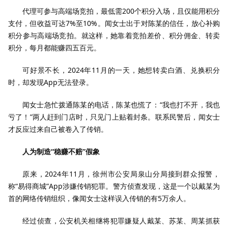
代理可参与高端场竞拍，最低需200个积分入场，且仅能用积分
支付，但收益可达7%至10%。闻女士出于对陈某的信任，放心补购
积分参与高端场竞拍。就这样，她靠着竞拍差价、积分佣金、转卖
积分，每月都能赚四五百元。
可好景不长，2024年11月的一天，她想转卖白酒、兑换积分
时，却发现App无法登录。
闻女士急忙拨通陈某的电话，陈某也慌了：“我也打不开，我也
亏了！”两人赶到门店时，只见门上贴着封条。联系民警后，闻女士
才反应过来自己被卷入了传销。
人为制造“稳赚不赔”假象
原来，2024年11月，徐州市公安局泉山分局接到群众报警，
称“易得商城”App涉嫌传销犯罪。警方侦查发现，这是一个以戴某为
首的网络传销组织，像闻女士这样误入传销的有5万余人。
经过侦查，公安机关相继将犯罪嫌疑人戴某、苏某、周某抓获