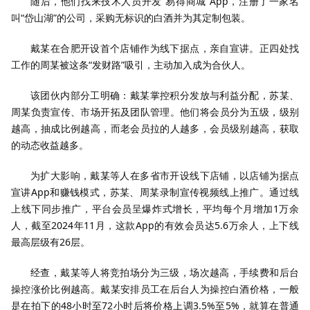
随后，他们找来技术人员开发“易得商城”App，注册了一家名
叫“岱山湖”的公司，采购无标识的白酒并为其定制包装。
戴某在合肥开设首个店铺作为线下据点，亲自宣讲。正四处找
工作的周某被这条“发财路”吸引，主动加入成为合伙人。
该团伙内部分工明确：戴某掌控积分发放与利益分配，苏某、
周某负责宣传、市场开拓及团队管理。他们将会员分为五级，级别
越高，抽成比例越高，而老会员拉的人越多，会员级别越高，获取
的动态收益越多。
为扩大影响，戴某等人在多省市开设线下店铺，以店铺为据点
宣讲App和赚钱模式，苏某、周某录制宣传视频线上推广。通过线
上线下同步推广，平台会员呈爆炸式增长，平均每个月增加1万余
人，截至2024年11月，这款App的有效会员达5.6万余人，上下线
最高层级有26层。
经查，戴某等人将竞拍场分为三级，场次越高，手续费和后台
操控涨价比例越高。戴某安排员工在后台人为操控白酒价格，一般
是在拍下的48小时至72小时后将价格上调3.5%至5%，就算在普通