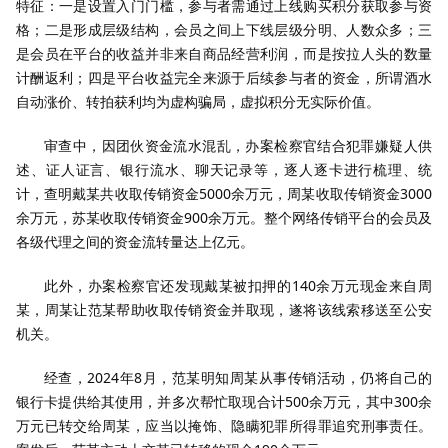
特征：一是设置入门门槛，参与者需通过上线购买积分获取参与资
格；二是形成层级结构，会员之间上下线层级分明、人数众多；三
是会员在平台的收益并非来自商品经营利润，而是按拉人头的数量
计酬返利；四是平台收益完全来源于后续参与者的资金，所谓酒水
自动涨价、转拍获利均为虚构骗局，虚拟积分无实际价值。
审查中，因团伙资金流水混乱，办案检察官结合犯罪嫌疑人供
述、证人证言、银行流水、聊天记录等，逐人逐卡进行梳理、统
计，查明戴某共收取传销资金5000余万元，周某收取传销资金3000
余万元，苏某收取传销资金900余万元。整个网络传销平台的会员及
各级代理之间的资金流转量达上亿元。
此外，办案检察官还发现戴某被扣押的140余万元现金来自周
某，周某让范某帮助收取传销资金并取现，遂将该线索移送至公安
机关。
经查，2024年8月，范某明知周某从事传销活动，仍将自己的
银行卡提供给其使用，并多次帮忙取现合计500余万元，其中300余
万元已转交给周某，应当以掩饰、隐瞒犯罪所得罪追究刑事责任。