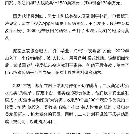
归案，依法扣押3人钱款共计1500余万元，其中现金170余万元。
因为代理级别低，闻女士和陈某都未受到刑事处罚。但根据刑
法规定，闻女士投入App的钱属于传销资金，不予发还，账户里500
多个积分、3000元未收回的酒钱，全打了水漂，此刻的她追悔莫
及。
戴某是安徽合肥人。初中毕业、幻想“一夜暴富”的他，2022年
加入了一个传销组织，被“人拉人、层层返利”模式洗脑。该组织崩盘
后，戴某因参与程度低未被追究刑事责任。但他不思悔改，萌生了
自己搭建传销平台的念头，在网上搜罗资料研究骗术。
2024年初，戴某在网上结识有传销经历的苏某，二人商定以“酒
水拍卖”为幌子，搭建平台、售卖虚拟积分敛财。他们设计双重盈利
模式：以“酒水自动涨价”为诱饵，收取50个至200个积分作为竞拍手
续费，制造“低投入、高收益”假象；推出“拉人给佣金”机制，激励会
员发展新人，扩大积分购买量。同时，二人计划开设线下店铺伪装
成正规公司，以此掩人耳目。