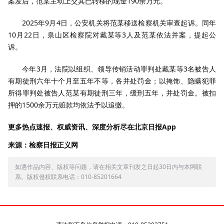
案发后，范某主动上交其已转移的现金190余万元。
2025年9月4日，公安机关将范某移送检察机关审查起诉。同年
10月22日，泉山区检察院对戴某等3人及范某依法并案，提起公
诉。
今年3月，法院以组织、领导传销活动罪判处戴某等3名被告人
有期徒刑六年十个月至五年不等，各并处罚金；以掩饰、隐瞒犯罪
所得罪判处被告人范某有期徒刑三年，缓刑五年，并处罚金。被扣
押的1500余万元赃款均依法予以追缴。
更多热点速报、权威资讯、深度分析尽在北京日报App
来源：检察日报正义网
如遇作品内容、版权等问题，请在相关文章刊发之日起30日内与本网联
系。版权侵权联系电话：010-85201664