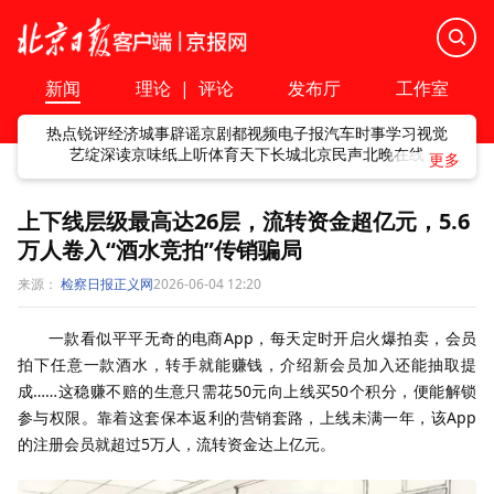
新闻
理论
|
评论
发布厅
工作室
热点
锐评
经济
城事
辟谣
京剧
都视频
电子报
汽车
时事
学习
视觉
艺绽
深读
京味
纸上听
体育
天下
长城
北京民声
北晚在线
上下线层级最高达26层，流转资金超亿元，5.6
万人卷入“酒水竞拍”传销骗局
来源：
检察日报正义网
2026-06-04 12:20
一款看似平平无奇的电商App，每天定时开启火爆拍卖，会员
拍下任意一款酒水，转手就能赚钱，介绍新会员加入还能抽取提
成……这稳赚不赔的生意只需花50元向上线买50个积分，便能解锁
参与权限。靠着这套保本返利的营销套路，上线未满一年，该App
的注册会员就超过5万人，流转资金达上亿元。