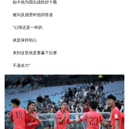
如今他为国出战恰好十载
被问及感受时他回答道
“心情还是一样的
就是保持初心
来到这里就是要赢下比赛
不遗余力”