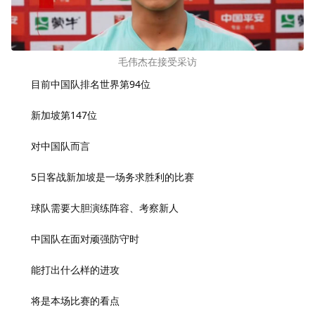
毛伟杰在接受采访
目前中国队排名世界第94位
新加坡第147位
对中国队而言
5日客战新加坡是一场务求胜利的比赛
球队需要大胆演练阵容、考察新人
中国队在面对顽强防守时
能打出什么样的进攻
将是本场比赛的看点