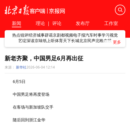
新闻
理论
|
评论
发布厅
工作室
热点
锐评
经济
城事
辟谣
京剧
都视频
电子报
汽车
时事
学习
视觉
艺绽
深读
京味
纸上听
体育
天下
长城
北京民声
北晚在线
新老齐聚，中国男足6月再出征
来源：
新华社
2026-06-04 12:14
6月5日
中国男足将再度登场
在客场与新加坡队交手
随后回到浙江金华