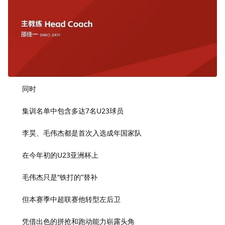
同时
集训名单中包含多达7名U23球员
李昊、毛伟杰都是首次入选成年国家队
在今年初的U23亚洲杯上
毛伟杰只是“铁打的”替补
但本赛季中超联赛他转型左后卫
凭借出色的拼抢和跑动能力崭露头角