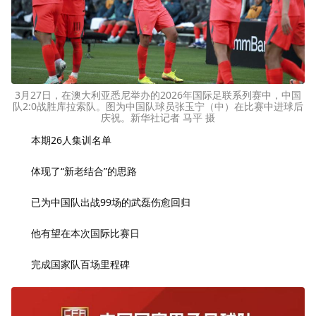
3月27日，在澳大利亚悉尼举办的2026年国际足联系列赛中，中国
队2:0战胜库拉索队。图为中国队球员张玉宁（中）在比赛中进球后
庆祝。新华社记者 马平 摄
本期26人集训名单
体现了“新老结合”的思路
已为中国队出战99场的武磊伤愈回归
他有望在本次国际比赛日
完成国家队百场里程碑