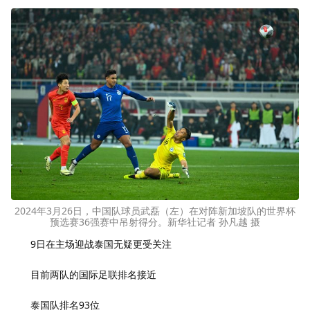
2024年3月26日，中国队球员武磊（左）在对阵新加坡队的世界杯
预选赛36强赛中吊射得分。新华社记者 孙凡越 摄
9日在主场迎战泰国无疑更受关注
目前两队的国际足联排名接近
泰国队排名93位