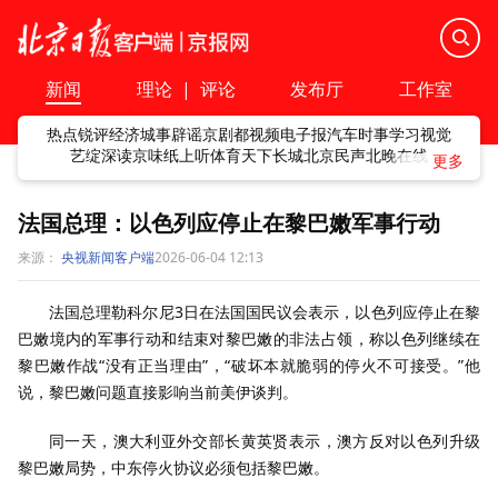
新闻
理论
|
评论
发布厅
工作室
热点
锐评
经济
城事
辟谣
京剧
都视频
电子报
汽车
时事
学习
视觉
艺绽
深读
京味
纸上听
体育
天下
长城
北京民声
北晚在线
法国总理：以色列应停止在黎巴嫩军事行动
来源：
央视新闻客户端
2026-06-04 12:13
法国总理勒科尔尼3日在法国国民议会表示，以色列应停止在黎
巴嫩境内的军事行动和结束对黎巴嫩的非法占领，称以色列继续在
黎巴嫩作战“没有正当理由”，“破坏本就脆弱的停火不可接受。”他
说，黎巴嫩问题直接影响当前美伊谈判。
同一天，澳大利亚外交部长黄英贤表示，澳方反对以色列升级
黎巴嫩局势，中东停火协议必须包括黎巴嫩。