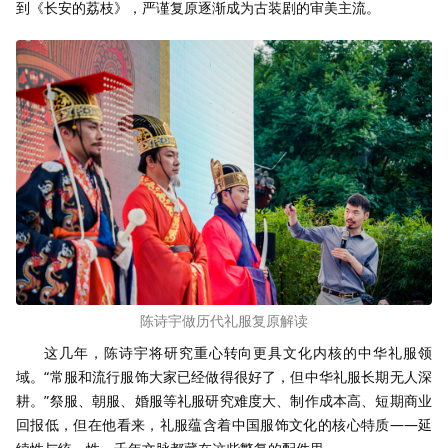
到《长安的荔枝》，严谨复原逐渐成为古装剧的审美主流。
陈诗宇做历代礼服复原解读
这几年，陈诗宇将研究重心转向更具文化内核的中华礼服领
域。“常服和流行服饰大家已经做得很好了，但中华礼服长期无人深
耕。”祭服、朝服、婚服等礼服研究难度大、制作成本高、短期商业
回报低，但在他看来，礼服蕴含着中国服饰文化的核心特质——延