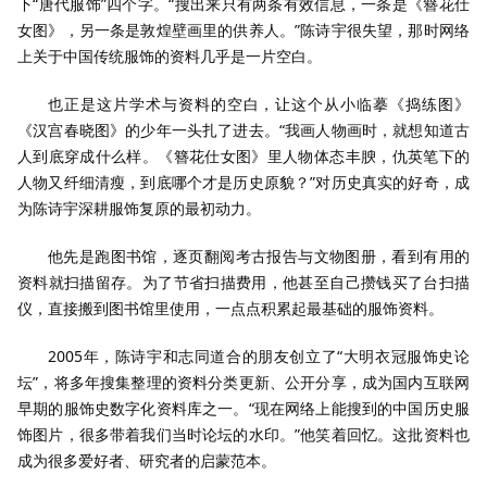
下“唐代服饰”四个字。“搜出来只有两条有效信息，一条是《簪花仕
女图》，另一条是敦煌壁画里的供养人。”陈诗宇很失望，那时网络
上关于中国传统服饰的资料几乎是一片空白。
也正是这片学术与资料的空白，让这个从小临摹《捣练图》
《汉宫春晓图》的少年一头扎了进去。“我画人物画时，就想知道古
人到底穿成什么样。《簪花仕女图》里人物体态丰腴，仇英笔下的
人物又纤细清瘦，到底哪个才是历史原貌？”对历史真实的好奇，成
为陈诗宇深耕服饰复原的最初动力。
他先是跑图书馆，逐页翻阅考古报告与文物图册，看到有用的
资料就扫描留存。为了节省扫描费用，他甚至自己攒钱买了台扫描
仪，直接搬到图书馆里使用，一点点积累起最基础的服饰资料。
2005年，陈诗宇和志同道合的朋友创立了“大明衣冠服饰史论
坛”，将多年搜集整理的资料分类更新、公开分享，成为国内互联网
早期的服饰史数字化资料库之一。“现在网络上能搜到的中国历史服
饰图片，很多带着我们当时论坛的水印。”他笑着回忆。这批资料也
成为很多爱好者、研究者的启蒙范本。