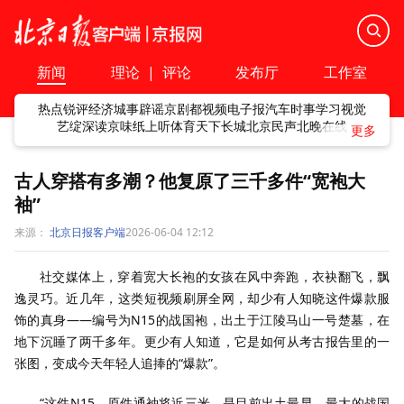
新闻
理论
|
评论
发布厅
工作室
热点
锐评
经济
城事
辟谣
京剧
都视频
电子报
汽车
时事
学习
视觉
艺绽
深读
京味
纸上听
体育
天下
长城
北京民声
北晚在线
古人穿搭有多潮？他复原了三千多件“宽袍大
袖”
来源：
北京日报客户端
2026-06-04 12:12
社交媒体上，穿着宽大长袍的女孩在风中奔跑，衣袂翻飞，飘
逸灵巧。近几年，这类短视频刷屏全网，却少有人知晓这件爆款服
饰的真身——编号为N15的战国袍，出土于江陵马山一号楚墓，在
地下沉睡了两千多年。更少有人知道，它是如何从考古报告里的一
张图，变成今天年轻人追捧的“爆款”。
“这件N15，原件通袖将近三米，是目前出土最早、最大的战国