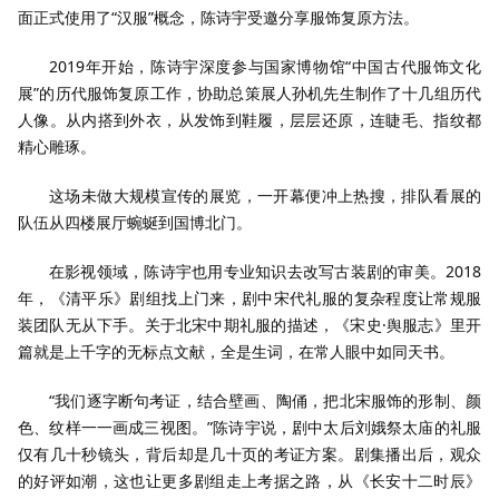
面正式使用了“汉服”概念，陈诗宇受邀分享服饰复原方法。
2019年开始，陈诗宇深度参与国家博物馆“中国古代服饰文化
展”的历代服饰复原工作，协助总策展人孙机先生制作了十几组历代
人像。从内搭到外衣，从发饰到鞋履，层层还原，连睫毛、指纹都
精心雕琢。
这场未做大规模宣传的展览，一开幕便冲上热搜，排队看展的
队伍从四楼展厅蜿蜒到国博北门。
在影视领域，陈诗宇也用专业知识去改写古装剧的审美。2018
年，《清平乐》剧组找上门来，剧中宋代礼服的复杂程度让常规服
装团队无从下手。关于北宋中期礼服的描述，《宋史·舆服志》里开
篇就是上千字的无标点文献，全是生词，在常人眼中如同天书。
“我们逐字断句考证，结合壁画、陶俑，把北宋服饰的形制、颜
色、纹样一一画成三视图。”陈诗宇说，剧中太后刘娥祭太庙的礼服
仅有几十秒镜头，背后却是几十页的考证方案。剧集播出后，观众
的好评如潮，这也让更多剧组走上考据之路，从《长安十二时辰》