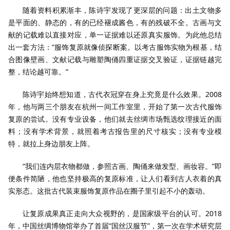
随着资料积累渐丰，陈诗宇发现了更深层的问题：出土文物多
是平面的、静态的，有的已经褪成酱色，有的残破不全。古画与文
献的记载难以直接对应，单一证据难以还原真实服饰。为此他总结
出一套方法：“服饰复原就像侦探断案。以考古服饰实物为根基，结
合图像壁画、文献记载与雕塑陶俑四重证据交叉验证，证据链越完
整，结论越可靠。”
陈诗宇始终想知道，古代衣冠穿在身上究竟是什么效果。2008
年，他与两三个朋友在杭州一间工作室里，开始了第一次古代服饰
复原的尝试。没有专业设备，他们就去丝绸市场甄选纹理接近的面
料；没有学术背景，就照着考古报告里的尺寸核实；没有专业模
特，就拉上身边朋友上阵。
“我们连内层衣物都做，参照古画、陶俑来做发型、画妆容。”即
便条件简陋，他也坚持极高的复原标准，让人们看到古人衣着的真
实形态。这批古代装束服饰复原作品在圈子里引起不小的轰动。
让复原成果真正走向大众视野的，是国家级平台的认可。2018
年，中国丝绸博物馆举办了首届“国丝汉服节”，第一次在学术研究层