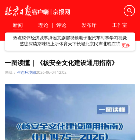
新闻
理论
|
评论
发布厅
工作室
热点
锐评
经济
城事
辟谣
京剧
都视频
电子报
汽车
时事
学习
视觉
艺绽
深读
京味
纸上听
体育
天下
长城
北京民声
北晚在线
一图读懂 | 《核安全文化建设通用指南》
来源：
生态环境部
2026-06-04 12:02