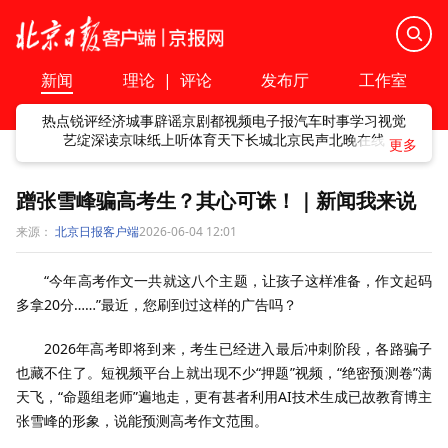
新闻
理论
|
评论
发布厅
工作室
热点
锐评
经济
城事
辟谣
京剧
都视频
电子报
汽车
时事
学习
视觉
艺绽
深读
京味
纸上听
体育
天下
长城
北京民声
北晚在线
蹭张雪峰骗高考生？其心可诛！｜新闻我来说
来源：
北京日报客户端
2026-06-04 12:01
“今年高考作文一共就这八个主题，让孩子这样准备，作文起码
多拿20分……”最近，您刷到过这样的广告吗？
2026年高考即将到来，考生已经进入最后冲刺阶段，各路骗子
也藏不住了。短视频平台上就出现不少“押题”视频，“绝密预测卷”满
天飞，“命题组老师”遍地走，更有甚者利用AI技术生成已故教育博主
张雪峰的形象，说能预测高考作文范围。