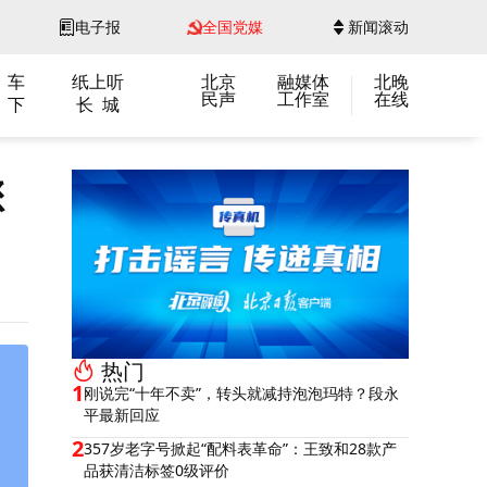
电子报
全国党媒
新闻滚动
 车
纸上听
北京
融媒体
北晚
民声
工作室
在线
 下
长 城
您
热门
1
刚说完“十年不卖”，转头就减持泡泡玛特？段永
平最新回应
2
357岁老字号掀起“配料表革命”：王致和28款产
品获清洁标签0级评价