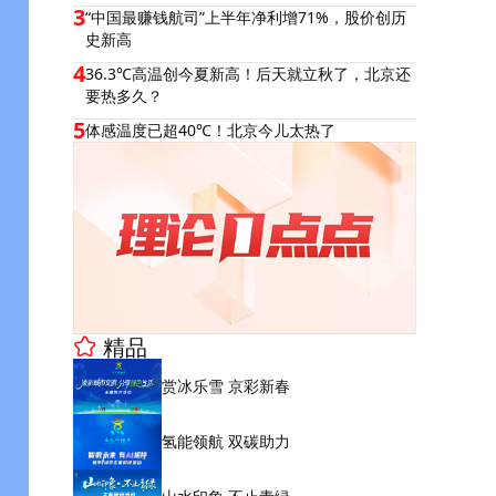
3
“中国最赚钱航司”上半年净利增71%，股价创历
史新高
4
36.3℃高温创今夏新高！后天就立秋了，北京还
要热多久？
5
体感温度已超40℃！北京今儿太热了
精品
赏冰乐雪 京彩新春
氢能领航 双碳助力