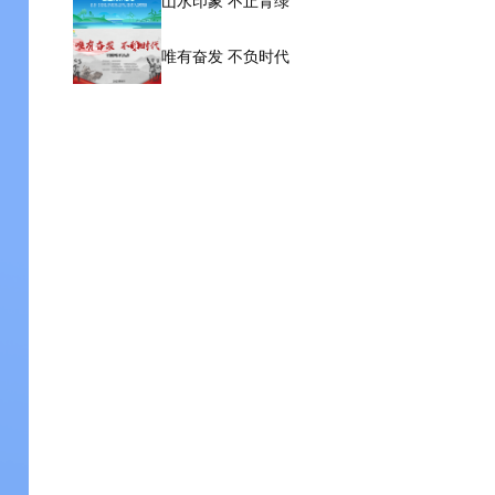
山水印象 不止青绿
唯有奋发 不负时代