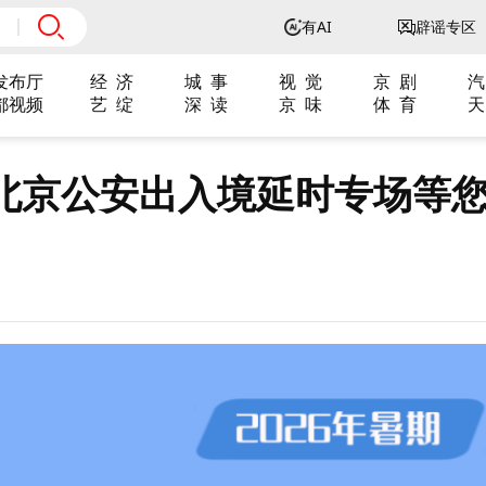
有AI
辟谣专区
发布厅
经 济
城 事
视 觉
京 剧
汽
都视频
艺 绽
深 读
京 味
体 育
天
北京公安出入境延时专场等