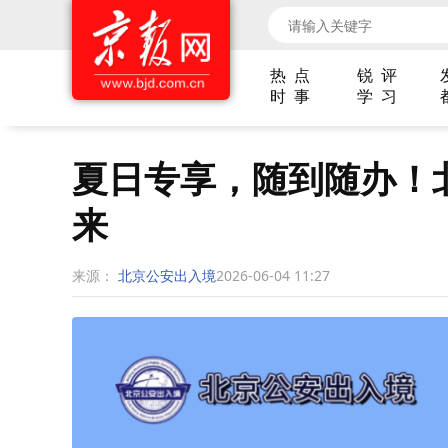
热 点
锐 评
时 事
学 习
夏日专享，随到随办！
来
来源：
北京公安出入境
2026-06-04 11:27