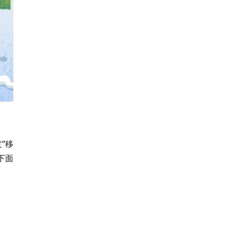
“移
下面