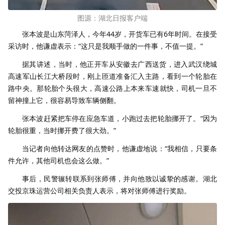
图源：湖北日报客户端
张本波是山东菏泽人，今年44岁，开货车已有6年时间。在接受
采访时，他谦虚表示：“这只是我顺手做的一件事，不值一提。”
据其讲述，当时，他正开车从安徽去广西送货，进入武汉绕城
高速军山长江大桥段时，刚上匝道准备汇入主路，看到一个轮胎在
路中央。那轮胎个头很大，高速公路上本来车速就快，司机一旦不
留神撞上它，很容易导致车辆侧翻。
张本波赶紧把车停在应急车道，小跑过去把轮胎挪开了。“因为
轮胎很重，当时挪开费了很大劲。”
当记者向他转达网友的点赞时，他谦虚地说：“我相信，只要条
件允许，其他司机也会这么做。”
事后，民警辗转联系到张师傅，并向他致以诚挚的感谢。湖北
交投京珠运营公司相关负责人表示，将对张师傅进行奖励。