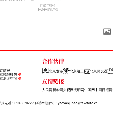
扫描二维码
下载手机客户端
合作伙伴
京商报
北京发布
北京组工
北京网友说
京晚报微信
京深读空间
友情链接
人民网
新华网
央视网
光明网
中国网
中国日报网
话：010-85202751
辟谣举报邮箱：yaoyanjubao@takefoto.cn