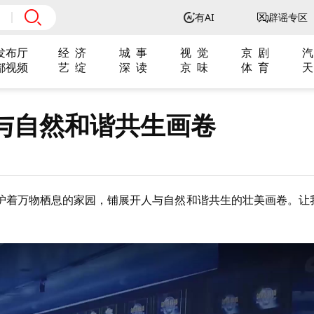
有AI
辟谣专区
发布厅
经 济
城 事
视 觉
京 剧
汽
都视频
艺 绽
深 读
京 味
体 育
天
与自然和谐共生画卷
护着万物栖息的家园，铺展开人与自然和谐共生的壮美画卷。让