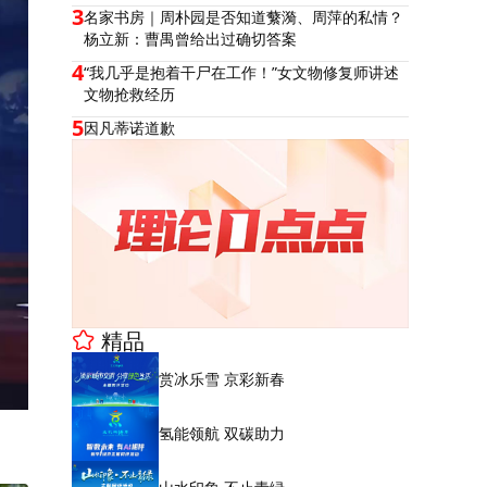
3
名家书房｜周朴园是否知道蘩漪、周萍的私情？
杨立新：曹禺曾给出过确切答案
4
“我几乎是抱着干尸在工作！”女文物修复师讲述
文物抢救经历
5
因凡蒂诺道歉
精品
赏冰乐雪 京彩新春
氢能领航 双碳助力