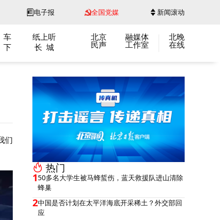
电子报
全国党媒
新闻滚动
 车
纸上听
北京
融媒体
北晚
民声
工作室
在线
 下
长 城
我们
热门
1
50多名大学生被马蜂蜇伤，蓝天救援队进山清除
蜂巢
2
中国是否计划在太平洋海底开采稀土？外交部回
应