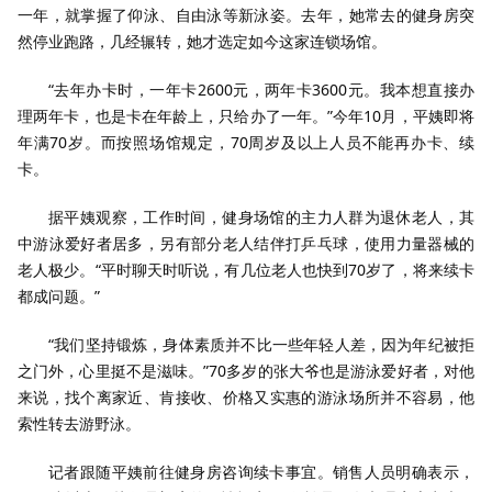
一年，就掌握了仰泳、自由泳等新泳姿。去年，她常去的健身房突
然停业跑路，几经辗转，她才选定如今这家连锁场馆。
“去年办卡时，一年卡2600元，两年卡3600元。我本想直接办
理两年卡，也是卡在年龄上，只给办了一年。”今年10月，平姨即将
年满70岁。而按照场馆规定，70周岁及以上人员不能再办卡、续
卡。
据平姨观察，工作时间，健身场馆的主力人群为退休老人，其
中游泳爱好者居多，另有部分老人结伴打乒乓球，使用力量器械的
老人极少。“平时聊天时听说，有几位老人也快到70岁了，将来续卡
都成问题。”
“我们坚持锻炼，身体素质并不比一些年轻人差，因为年纪被拒
之门外，心里挺不是滋味。”70多岁的张大爷也是游泳爱好者，对他
来说，找个离家近、肯接收、价格又实惠的游泳场所并不容易，他
索性转去游野泳。
记者跟随平姨前往健身房咨询续卡事宜。销售人员明确表示，