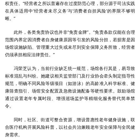
权责任。“经营者之所以普遍存在过度防范心理，部分源于司法实践
在具体适用中‘经营者未尽义务’与‘消费者自担风险’的界限不够明
晰。”
此外，各类免责协议也并非“免责金牌”。“免责条款仅能在合理
范围内界定因消费者自身健康原因等引发的风险分担，若损害是因
场馆设施缺陷、管理重大过失或未尽到安全保障义务所致，经营者
仍须承担相应法律责任。”
冯荣芝认为，当前行业缺乏统一规范，场馆各行其是，易导致
标准混乱与纠纷。她建议相关监管部门及行业协会牵头制定指导性
规范，明确不同风险等级项目（如游泳）的高龄准入科学标准、健
康筛查指引、场馆安全配置及急救设施配备等硬性要求。鼓励场馆
通过设置老年专属时段、增强巡场监护等精细化服务替代简单禁
令。
同时，社区、街道可整合资源，增设普惠性老年健身设施，联
合医疗机构开展风险科普，以社会共治兼顾老年安全保障与全民健
身需求。