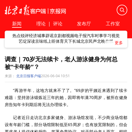
新闻
理论
|
评论
发布厅
工作室
热点
锐评
经济
城事
辟谣
京剧
都视频
电子报
汽车
时事
学习
视觉
艺绽
深读
京味
纸上听
体育
天下
长城
北京民声
北晚在线
调查 | 70岁无法续卡，老人游泳健身为何总
被“卡年龄”？
来源：
北京日报客户端
2026-06-04 10:51
“再游半年，这地方就来不了了。”69岁的平姨近来遇到了续卡
难题：坚持游泳锻炼近三年的她，因即将年满70周岁，被所在健身
房告知年卡到期后将无法办理续卡。
记者近日走访北京多家健身、游泳场馆发现，不少商业场馆都
设有年龄门槛，部分场馆限制低至65周岁；也有放宽限制的，但会
要求老人提供体检报告、签署免责协议。对于部分老人而言，想找