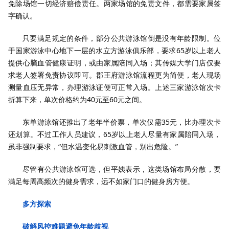
免除场馆一切经济赔偿责任。两家场馆的免责文件，都需要家属签
字确认。
只要满足规定的条件，部分公共游泳馆倒是没有年龄限制。位
于国家游泳中心地下一层的水立方游泳俱乐部，要求65岁以上老人
提供心脑血管健康证明，或由家属陪同入场；其传媒大学门店仅要
求老人签署免责协议即可。郡王府游泳馆流程更为简便，老人现场
测量血压无异常，办理游泳证便可正常入场。上述三家游泳馆次卡
折算下来，单次价格约为40元至60元之间。
东单游泳馆还推出了老年半价票，单次仅需35元，比办理次卡
还划算。不过工作人员建议，65岁以上老人尽量有家属陪同入场，
虽非强制要求，“但水温变化易刺激血管，别出危险。”
尽管有公共游泳馆可选，但平姨表示，这类场馆布局分散，要
满足每周高频次的健身需求，远不如家门口的健身房方便。
多方探索
破解风控难题避免年龄歧视