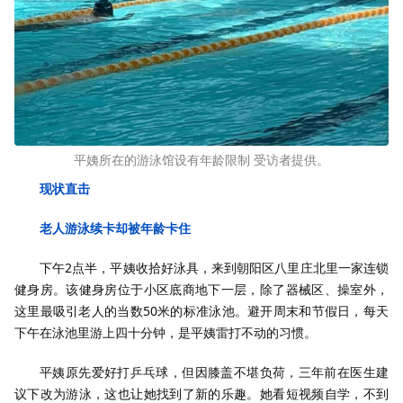
平姨所在的游泳馆设有年龄限制 受访者提供。
现状直击
老人游泳续卡却被年龄卡住
下午2点半，平姨收拾好泳具，来到朝阳区八里庄北里一家连锁
健身房。该健身房位于小区底商地下一层，除了器械区、操室外，
这里最吸引老人的当数50米的标准泳池。避开周末和节假日，每天
下午在泳池里游上四十分钟，是平姨雷打不动的习惯。
平姨原先爱好打乒乓球，但因膝盖不堪负荷，三年前在医生建
议下改为游泳，这也让她找到了新的乐趣。她看短视频自学，不到