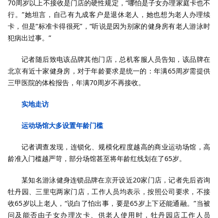
70周岁以上不接收是门店的硬性规定，“哪怕是子女办理家庭卡也不
行。”她坦言，自己有九成客户是退休老人，她也想为老人办理续
卡，但是“标准卡得很死”，“听说是因为别家的健身房有老人游泳时
犯病出过事。”
记者随后致电该品牌其他门店，总机客服人员告知，该品牌在
北京有近十家健身房，对于年龄要求是统一的：年满65周岁需提供
三甲医院的体检报告，年满70周岁不再接收。
实地走访
运动场馆大多设置年龄门槛
记者调查发现，连锁化、规模化程度越高的商业运动场馆，高
龄准入门槛越严苛，部分场馆甚至将年龄红线划在了65岁。
某知名游泳健身连锁品牌在京开设近20家门店，记者先后咨询
牡丹园、三里屯两家门店，工作人员均表示，按照公司要求，不接
收65岁以上老人，“说白了怕出事，要是65岁上下还能通融。”当被
问及能否由子女办理次卡、供老人使用时，牡丹园店工作人员