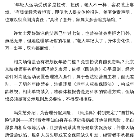
“年轻人运动受伤多是拉伤、扭伤，老人不一样，容易惹上麻
烦。”有场馆经营者坦言，即便老人提交体检报告、签署免责声明，
也难以彻底划清责任，“真出了意外，家属大多会追责场馆。”
许女士爱好游泳的父亲已年过七旬，也曾被健身房拒之门外。
虽感无奈，但她也理解场馆的考量，“老人年纪大了，身体变化快，
万一出事，双方都麻烦。”
相关场馆是否有权划设年龄门槛？免责协议真能免责吗？北京
京臻律师事务所律师冯荣芝表示，依据《民法典》公平原则，经营
者针对高危运动设置合理准入条件，属于合法经营自主权，但无差
别、一刀切的年龄禁令，涉嫌违反《老年人权益保障法》，构成年
龄歧视。相比单纯禁入，核验体检报告是更科学的管理方式，但场
馆必须显著公示规则及必要性，不得变相拒客。
冯荣芝介绍，为合理分配风险，《民法典》特别规定了“自甘风
险”规则——若消费者明知自身存在基础疾病或其他健康风险，仍自
愿参与相应锻炼活动，且损害确系其自身健康状况所致，并非因场
所设施缺陷、服务人员失职或安全保障缺失引发，经营者不承担侵