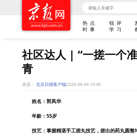
热 点
锐 评
时 事
学 习
社区达人 | “一搓一
青
来源：
北京日报客户端
2026-06-04 10:40
姓名：郭凤华
年龄：55岁
技艺：掌握精湛手工搓丸技艺，搓出的药丸圆整