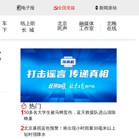
电子报
全国党媒
新闻滚动
 车
纸上听
北京
融媒体
北晚
民声
工作室
在线
 下
长 城
纯
热门
1
50多名大学生被马蜂蜇伤，蓝天救援队进山清除
蜂巢
2
北京暴雨蓝色预警！将出现小时雨量30毫米以上
短时强降水