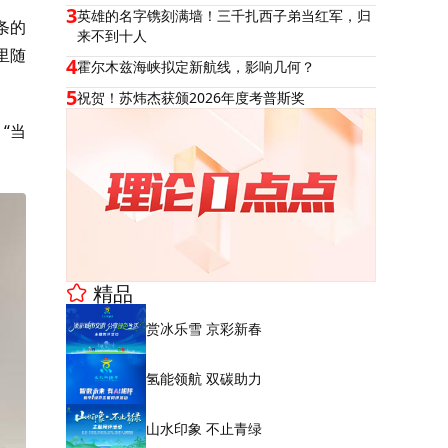
3
英雄的名字镌刻满墙！三千扎西子弟当红军，归
条的
来不到十人
里随
4
霍尔木兹海峡拟定新航线，影响几何？
5
祝贺！苏炜杰获颁2026年度考普斯奖
“当
精品
赏冰乐雪 京彩新春
氢能领航 双碳助力
山水印象 不止青绿