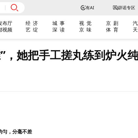
有AI
辟谣专区
发布厅
经 济
城 事
视 觉
京 剧
汽
都视频
艺 绽
深 读
京 味
体 育
天
个准”，她把手工搓丸练到炉火
均匀，分毫不差