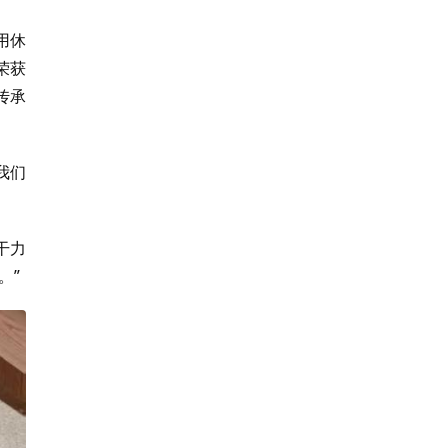
用休
荣获
传承
我们
干力
。”