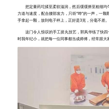
把定量药坨揉至柔软滋润，然后缓缓擀至粗细均
力道与速度，配合腰部发力，只听“哗”的一声，一
手拿起一颗，放到电子秤上，正好是3克，分毫不差
这门令人惊叹的手工搓丸技艺，郭凤华练了快四十
时我年纪小，就把每一位同事都当成师傅，经常跟大