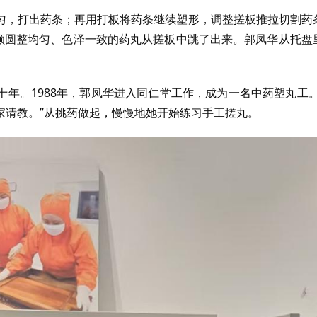
匀，打出药条；再用打板将药条继续塑形，调整搓板推拉切割药
颗颗圆整均匀、色泽一致的药丸从搓板中跳了出来。郭凤华从托盘
。
年。1988年，郭凤华进入同仁堂工作，成为一名中药塑丸工。
家请教。”从挑药做起，慢慢地她开始练习手工搓丸。