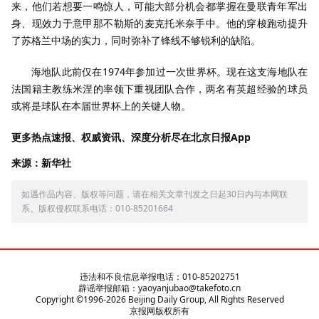
来，他们若想要一鸣惊人，可能大部分机会都掌握在曼联青年军出
身、现效力于意甲那不勒斯的麦克托米奈手中。他的穿梭跑动提升
了苏格兰中场的实力，同时弥补了锋线不够锐利的缺陷。
海地队此前仅在1974年参加过一次世界杯。现在这支海地队在
法国籍主教练米涅的率领下重视团队合作，两名有英超经验的球员
或将是球队在本届世界杯上的关键人物。
更多热点速报、权威资讯、深度分析尽在北京日报App
来源：新华社
如遇作品内容、版权等问题，请在相关文章刊发之日起30日内与本网联
系。版权侵权联系电话：010-85201664
违法和不良信息举报电话：010-85202751
辟谣举报邮箱：yaoyanjubao@takefoto.cn
Copyright ©1996-
2026
Beijing Daily Group, All Rights Reserved
京报网版权所有