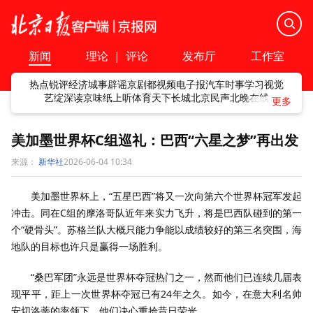
新闻
理论
|
评论
发布厅
工作室
热点
锐评
经济
城事
辟谣
京剧
都视频
电子报
汽车
时事
学习
视觉
艺绽
深读
京味
纸上听
体育
天下
长城
北京民声
北晚在线
美加墨世界杯C组巡礼：巴西“六星之梦”再出发
来源：
新华社
2026-06-04 10:34
美加墨世界杯上，“五星巴西”将又一次向第六个世界杯冠军发起
冲击。同在C组的摩洛哥队近年来实力飞升，将是巴西队碰到的第一
个“硬骨头”。苏格兰队大概只能力争能以成绩较好的第三名突围，海
地队的目标也许只是赢得一场胜利。
“桑巴军团”永远是世界杯夺冠热门之一，然而他们已连续几届表
现平平，距上一次世界杯夺冠已有24年之久。如今，在意大利名帅
安切洛蒂的率领下，他们决心重拾昔日荣光。