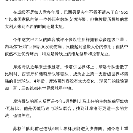
在成绩不尽如人意多年后，巴西男足去年不得不请来了自1965
年以来国家队的第一位外籍主教练安切洛蒂，但执教履历辉煌的意
大利人来到巴西的时间还是太短。
今年这支巴西队的阵容或许不像以往那样拥有众多超级巨星，
内马尔“压哨”回归后又发现伤病，只能起到凝聚人心的作用；但队中
依然不乏优秀球员，特别是锋线上的维尼修斯和拉菲尼亚。
摩洛哥队近年来进步显著。卡塔尔世界杯上，摩洛哥队击败了
比利时、西班牙和葡萄牙队等强队，成为史上第一支晋级世界杯四
强的非洲球队。4年后，摩洛哥阵容没有太大变化，球员们的经验更
加丰富，三条线都有世界级球星坐镇。
摩洛哥队的新人反而是今年3月刚刚走马上任的主教练穆罕默德
·瓦赫比。他是否能迅速与球队磨合，找到让摩洛哥更进一步的方
法，值得关注。
苏格兰队此前已连续6届世界杯没能进入决赛圈。如今卷土重