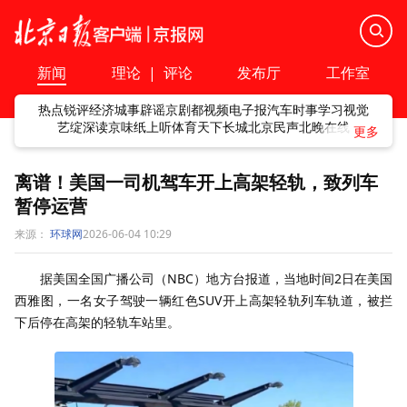
新闻
理论
|
评论
发布厅
工作室
热点
锐评
经济
城事
辟谣
京剧
都视频
电子报
汽车
时事
学习
视觉
艺绽
深读
京味
纸上听
体育
天下
长城
北京民声
北晚在线
离谱！美国一司机驾车开上高架轻轨，致列车
暂停运营
来源：
环球网
2026-06-04 10:29
据美国全国广播公司（NBC）地方台报道，当地时间2日在美国
西雅图，一名女子驾驶一辆红色SUV开上高架轻轨列车轨道，被拦
下后停在高架的轻轨车站里。