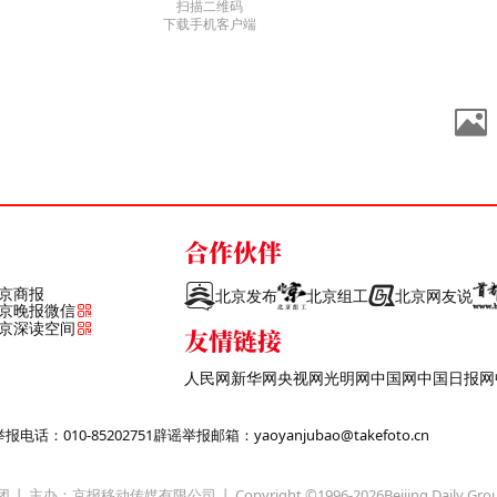
扫描二维码
下载手机客户端
合作伙伴
京商报
北京发布
北京组工
北京网友说
京晚报微信
京深读空间
友情链接
人民网
新华网
央视网
光明网
中国网
中国日报网
话：010-85202751
辟谣举报邮箱：yaoyanjubao@takefoto.cn
团
主办：京报移动传媒有限公司
Copyright ©1996-
2026
Beijing Daily Gro