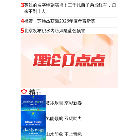
3
英雄的名字镌刻满墙！三千扎西子弟当红军，归
来不到十人
4
祝贺！苏炜杰获颁2026年度考普斯奖
5
北京发布积水内涝风险蓝色预警
精品
赏冰乐雪 京彩新春
氢能领航 双碳助力
山水印象 不止青绿