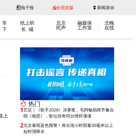
电子报
全国党媒
新闻滚动
 车
纸上听
北京
融媒体
北晚
民声
工作室
在线
 下
长 城
热门
1
艺绽｜《歌手2026》决赛夜，毛阿敏助阵齐豫合
格上
唱《相思》，歌坛传奇同台情怀满满
2
北京暴雨蓝色预警！将出现小时雨量30毫米以上
短时强降水