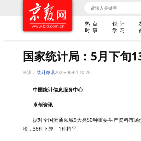
热 点
锐 评
时 事
学 习
国家统计局：5月下旬1
来源：
统计微讯
2026-06-04 10:20
中国统计信息服务中心
卓创资讯
据对全国流通领域9大类50种重要生产资料市场价
涨，36种下降，1种持平。