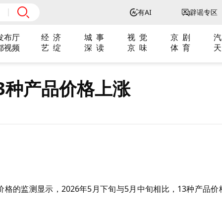
有AI
辟谣专区
发布厅
经 济
城 事
视 觉
京 剧
汽
都视频
艺 绽
深 读
京 味
体 育
天
3种产品价格上涨
格的监测显示，2026年5月下旬与5月中旬相比，13种产品价