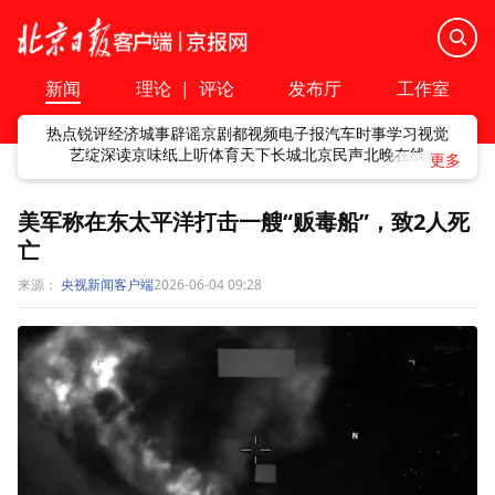
新闻
理论
|
评论
发布厅
工作室
热点
锐评
经济
城事
辟谣
京剧
都视频
电子报
汽车
时事
学习
视觉
艺绽
深读
京味
纸上听
体育
天下
长城
北京民声
北晚在线
美军称在东太平洋打击一艘“贩毒船”，致2人死
亡
来源：
央视新闻客户端
2026-06-04 09:28