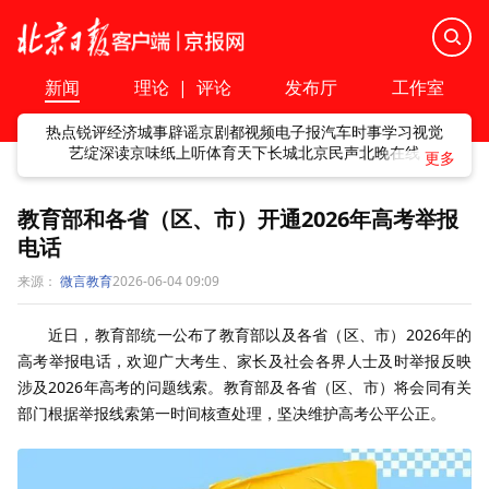
新闻
理论
|
评论
发布厅
工作室
热点
锐评
经济
城事
辟谣
京剧
都视频
电子报
汽车
时事
学习
视觉
艺绽
深读
京味
纸上听
体育
天下
长城
北京民声
北晚在线
教育部和各省（区、市）开通2026年高考举报
电话
来源：
微言教育
2026-06-04 09:09
近日，教育部统一公布了教育部以及各省（区、市）2026年的
高考举报电话，欢迎广大考生、家长及社会各界人士及时举报反映
涉及2026年高考的问题线索。教育部及各省（区、市）将会同有关
部门根据举报线索第一时间核查处理，坚决维护高考公平公正。