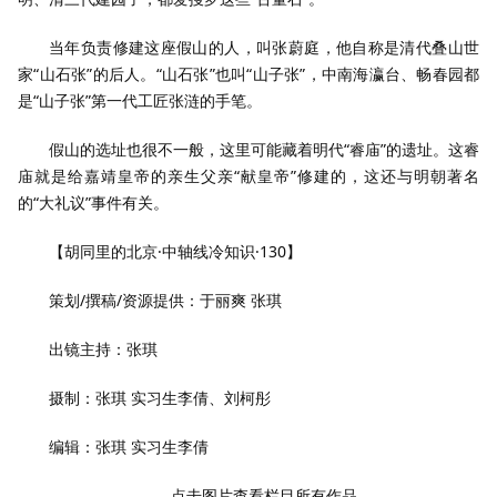
当年负责修建这座假山的人，叫张蔚庭，他自称是清代叠山世
家“山石张”的后人。“山石张”也叫“山子张”，中南海瀛台、畅春园都
是“山子张”第一代工匠张涟的手笔。
假山的选址也很不一般，这里可能藏着明代“睿庙”的遗址。这睿
庙就是给嘉靖皇帝的亲生父亲“献皇帝”修建的，这还与明朝著名
的“大礼议”事件有关。
【胡同里的北京·中轴线冷知识·130】
策划/撰稿/资源提供：于丽爽 张琪
出镜主持：张琪
摄制：张琪 实习生李倩、刘柯彤
编辑：张琪 实习生李倩
点击图片查看栏目所有作品