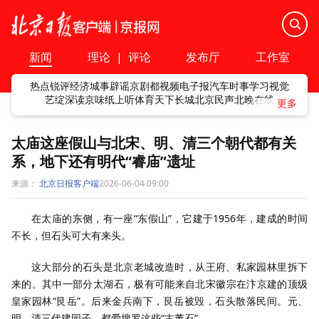
新闻
理论
|
评论
发布厅
工作室
热点
锐评
经济
城事
辟谣
京剧
都视频
电子报
汽车
时事
学习
视觉
艺绽
深读
京味
纸上听
体育
天下
长城
北京民声
北晚在线
太庙这座假山与北宋、明、清三个朝代都有关
系，地下还有明代“睿庙”遗址
来源：
北京日报客户端
2026-06-04 09:00
在太庙的东侧，有一座“东假山”，它建于1956年，建成的时间
不长，但石头可大有来头。
这大部分的石头是北京老城改造时，从王府、私家园林里拆下
来的。其中一部分太湖石，极有可能来自北宋徽宗在汴京建的顶级
皇家园林“艮岳”。后来金兵南下，艮岳被毁，石头散落民间。元、
明、清三代建园子，都爱搜罗这些“古董石”。