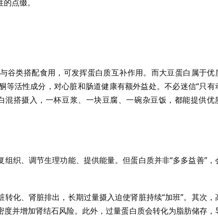
性的点缀。
与谷类搭配食用，可发挥蛋白质互补作用。而大豆蛋白属于优
酮等活性成分，对心脏和肠道健康有额外益处。不必迷信“只有
白混搭摄入，一杯豆浆、一块豆腐、一碗杂豆饭，都能提供优
复组织、调节生理功能、提供能量。但蛋白质并非“多多益善”，
脏转化、肾脏排出，长期过量摄入迫使肾脏持续“加班”。其次，
密度并增加肾结石风险。此外，过量蛋白质会转化为脂肪储存，