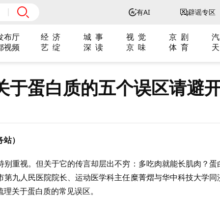
有AI
辟谣专区
发布厅
经 济
城 事
视 觉
京 剧
汽
都视频
艺 绽
深 读
京 味
体 育
天
关于蛋白质的五个误区请避
务站）
特别重视。但关于它的传言却层出不穷：多吃肉就能长肌肉？蛋
市第九人民医院院长、运动医学科主任糜菁熠与华中科技大学同
梳理关于蛋白质的常见误区。