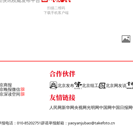
扫描二维码
下载手机客户端
合作伙伴
京商报
北京发布
北京组工
北京网友说
京晚报微信
京深读空间
友情链接
人民网
新华网
央视网
光明网
中国网
中国日报网
话：010-85202751
辟谣举报邮箱：yaoyanjubao@takefoto.cn