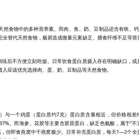
天然食物中的多种营养素。而肉、鱼、奶、豆制品还含有铁、钙
完全替代天然食物，极易造成微量元素缺乏、膳食纤维不足等营
及训练后不方便立刻吃饭、日常饮食蛋白质摄入存在明确缺口，或
摄入应该优先选择肉、蛋、奶、豆制品等天然食物。
克）与一个鸡蛋（蛋白质约7克）蛋白质含量相近，但价格相差
97%。而海参、花胶等主要含胶原蛋白，缺乏色氨酸，属于“不
高，但即食燕窝中干燕窝极少。日常补充蛋白质，每天1—2个全