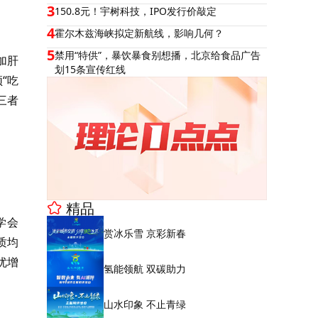
3
150.8元！宇树科技，IPO发行价敲定
4
霍尔木兹海峡拟定新航线，影响几何？
5
禁用“特供”，暴饮暴食别想播，北京给食品广告
加肝
划15条宣传红线
“吃
三者
精品
学会
赏冰乐雪 京彩新春
质均
优增
氢能领航 双碳助力
山水印象 不止青绿