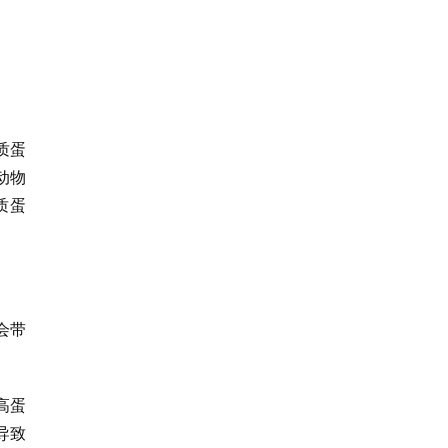
质蛋
动物
质蛋
会带
高蛋
导致