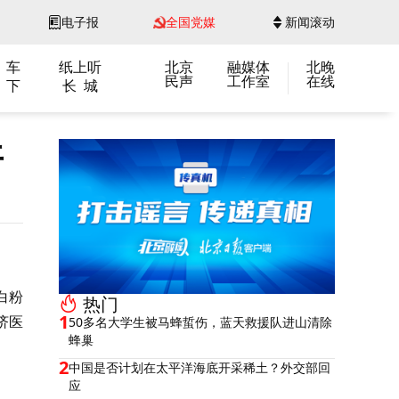
电子报
全国党媒
新闻滚动
 车
纸上听
北京
融媒体
北晚
民声
工作室
在线
 下
长 城
开
白粉
热门
1
济医
50多名大学生被马蜂蜇伤，蓝天救援队进山清除
蜂巢
2
中国是否计划在太平洋海底开采稀土？外交部回
应