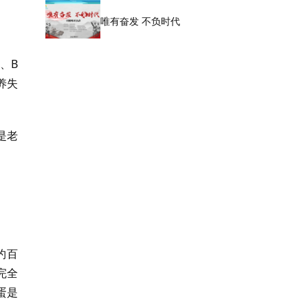
唯有奋发 不负时代
、B
养失
是老
约百
完全
蛋是