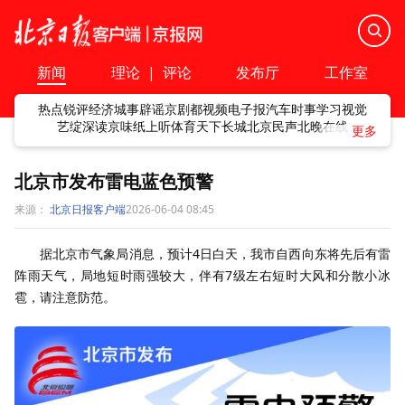
新闻
理论
|
评论
发布厅
工作室
热点
锐评
经济
城事
辟谣
京剧
都视频
电子报
汽车
时事
学习
视觉
艺绽
深读
京味
纸上听
体育
天下
长城
北京民声
北晚在线
北京市发布雷电蓝色预警
来源：
北京日报客户端
2026-06-04 08:45
据北京市气象局消息，预计4日白天，我市自西向东将先后有雷
阵雨天气，局地短时雨强较大，伴有7级左右短时大风和分散小冰
雹，请注意防范。