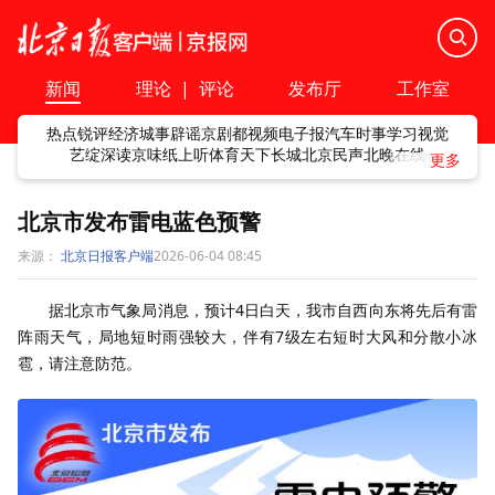
新闻
理论
|
评论
发布厅
工作室
热点
锐评
经济
城事
辟谣
京剧
都视频
电子报
汽车
时事
学习
视觉
艺绽
深读
京味
纸上听
体育
天下
长城
北京民声
北晚在线
北京市发布雷电蓝色预警
来源：
北京日报客户端
2026-06-04 08:45
据北京市气象局消息，预计4日白天，我市自西向东将先后有雷
阵雨天气，局地短时雨强较大，伴有7级左右短时大风和分散小冰
雹，请注意防范。