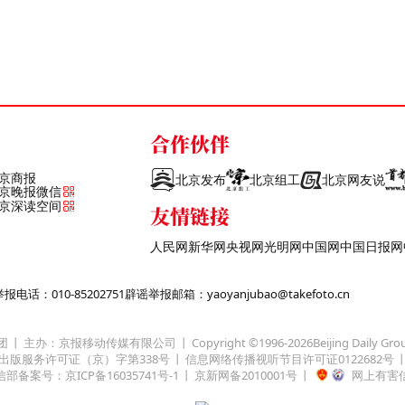
合作伙伴
京商报
北京发布
北京组工
北京网友说
京晚报微信
京深读空间
友情链接
人民网
新华网
央视网
光明网
中国网
中国日报网
话：010-85202751
辟谣举报邮箱：yaoyanjubao@takefoto.cn
团
主办：京报移动传媒有限公司
Copyright ©1996-
2026
Beijing Daily Gro
出版服务许可证（京）字第338号
信息网络传播视听节目许可证0122682号
部备案号：京ICP备16035741号-1
京新网备2010001号
网上有害