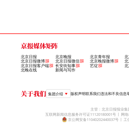
京报媒体矩阵
北京日报
北京晚报
北京青年报
北
北京日报微博
北京日报微信
北京晚报微博
北
北京日报客户端
长安街知事
艺绽
北
北晚在线
新闻与写作
关于我们
版权声明
联系我们
违法和不良信息举报电
集团介绍
主管：北京日报报业集
互联网新闻信息服务许可证11120180001号
网络
京公网安备11040202440037号
工信