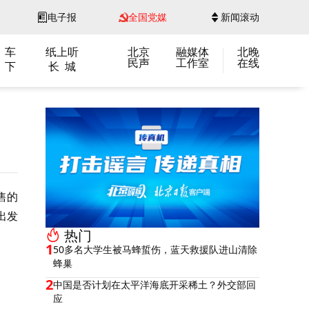
电子报
全国党媒
新闻滚动
 车
纸上听
北京
融媒体
北晚
民声
工作室
在线
 下
长 城
售的
出发
热门
1
50多名大学生被马蜂蜇伤，蓝天救援队进山清除
蜂巢
2
中国是否计划在太平洋海底开采稀土？外交部回
应