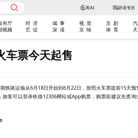
有AI
辟谣专区
发布厅
经 济
城 事
视 觉
京 剧
汽
都视频
艺 绽
深 读
京 味
体 育
天
火车票今天起售
铁路运输从6月18日开始到6月22日，按照火车票提前15天预
旅客可以登录铁路12306网站或App购票，购票前建议先查询
p