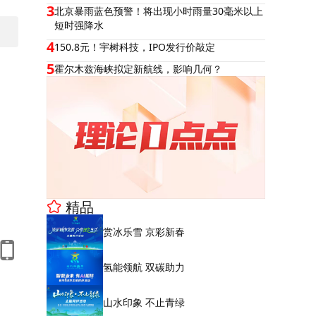
3
北京暴雨蓝色预警！将出现小时雨量30毫米以上
短时强降水
4
150.8元！宇树科技，IPO发行价敲定
5
霍尔木兹海峡拟定新航线，影响几何？
精品
赏冰乐雪 京彩新春
氢能领航 双碳助力
山水印象 不止青绿