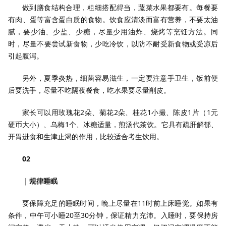
做到膳食结构合理，粗细搭配得当，蔬菜水果都要有。每餐要
有肉、蛋等富含蛋白质的食物。饮食应清淡而富有营养，不要太油
腻，要少油、少盐、少糖，尽量少用油炸、烧烤等烹饪方法。同
时，尽量不要尝试新食物，少吃冷饮，以防不耐受新食物或受凉后
引起腹泻。
另外，夏季炎热，细菌容易滋生，一定要注意手卫生，饭前便
后要洗手，尽量不吃隔夜餐食，吃水果要尽量削皮。
家长可以用玫瑰花2朵、菊花2朵、桂花1小撮、陈皮1片（1元
硬币大小）、乌梅1个、冰糖适量，煎汤代茶饮。它具有疏肝解郁、
开胃进食和生津止渴的作用，比较适合考生饮用。
02
｜规律睡眠
要保障充足的睡眠时间，晚上尽量在11时前上床睡觉。如果有
条件，中午可小睡20至30分钟，保证精力充沛。入睡时，要保持房