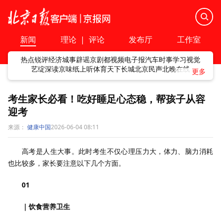
新闻
理论
|
评论
发布厅
工作室
热点
锐评
经济
城事
辟谣
京剧
都视频
电子报
汽车
时事
学习
视觉
艺绽
深读
京味
纸上听
体育
天下
长城
北京民声
北晚在线
考生家长必看！吃好睡足心态稳，帮孩子从容
迎考
来源：
健康中国
2026-06-04 08:11
高考是人生大事。此时考生不仅心理压力大，体力、脑力消耗
也比较多，家长要注意以下几个方面。
01
｜饮食营养卫生