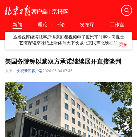
新闻
理论
|
评论
发布厅
工作室
热点
锐评
经济
城事
辟谣
京剧
都视频
电子报
汽车
时事
学习
视觉
艺绽
深读
京味
纸上听
体育
天下
长城
北京民声
北晚在线
美国务院称以黎双方承诺继续展开直接谈判
来源：
央视新闻客户端
2026-06-04 07:46