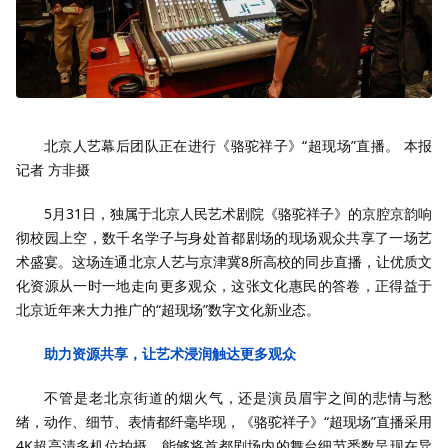
北京人艺幕后团队正在进行《骆驼祥子》“超现场”直播。 本报
记者 方非摄
5月31日，独属于北京人民艺术剧院《骆驼祥子》的京腔京韵响
彻校园上空，数千名学子与身处首都剧场的现场观众共享了一场艺
术盛宴。这场连通北京人艺与京津冀8所高校的同步直播，让优质文
化资源从一时一地走向更多观众，这张文化惠民的答卷，正得益于
北京近年来大力推广的“超现场”数字文化新业态。
助力资源共享，让艺术浸润触达更多观众
不管是老北京街道的烟火气，还是演员眉宇之间的悲情与愁
绪，动作、细节、表情都纤毫毕现，《骆驼祥子》“超现场”直播采用
4K超高清多机位拍摄，能够将首都剧场内的舞台细节悉数呈现在异