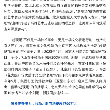
地学子眼前。加上北京人艺在演出前后设置的独家导赏和中场交流
环节，主创云端分享创作心得，即便相距甚远，“超现场”成功将首都
的艺术资源与京津冀高校连接。北京航空航天大学负责人表示，“超
现场”直播“打破了高雅艺术走进校园的物理边界，让美育从单向观看
走向深度参与”。
“超现场”不仅是一场技术革命，更是一场文化普惠行动。包括北
京人艺在内，拥有丰厚文化资源的北京市艺术机构成为推动“超现
场”探索前行的重要力量：2025年4月，国家大剧院启动“超现场”项
目，至今，7场直播联动全国超200家影院、剧院，并成功落地马来
西亚，开启中国舞台艺术海外同步直播的先河；首文科集团旗下院
团创排的河北梆子《密云十姐妹》、儿童剧《长安在哪里》、评剧
《花为媒》等优质作品也以“超现场”的形式与更多京津冀观众见面。
今年5月，集团打造的爆款舞剧《五星出东方》迎来五周年庆典演
出，借助“超现场”的直播形式，北京天桥艺术中心里的精彩瞬间与全
国10余省市20多个剧场、影院同步连线……
释放消费潜力，拉动北影节消费超4700万元