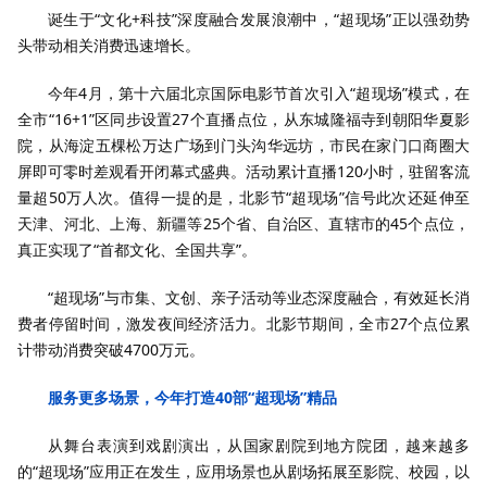
诞生于“文化+科技”深度融合发展浪潮中，“超现场”正以强劲势
头带动相关消费迅速增长。
今年4月，第十六届北京国际电影节首次引入“超现场”模式，在
全市“16+1”区同步设置27个直播点位，从东城隆福寺到朝阳华夏影
院，从海淀五棵松万达广场到门头沟华远坊，市民在家门口商圈大
屏即可零时差观看开闭幕式盛典。活动累计直播120小时，驻留客流
量超50万人次。值得一提的是，北影节“超现场”信号此次还延伸至
天津、河北、上海、新疆等25个省、自治区、直辖市的45个点位，
真正实现了“首都文化、全国共享”。
“超现场”与市集、文创、亲子活动等业态深度融合，有效延长消
费者停留时间，激发夜间经济活力。北影节期间，全市27个点位累
计带动消费突破4700万元。
服务更多场景，今年打造40部“超现场”精品
从舞台表演到戏剧演出，从国家剧院到地方院团，越来越多
的“超现场”应用正在发生，应用场景也从剧场拓展至影院、校园，以