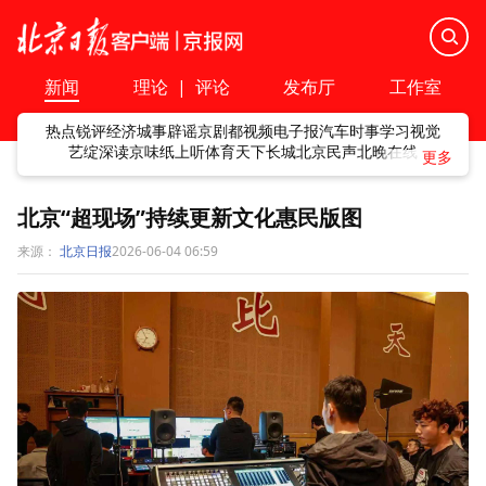
新闻
理论
|
评论
发布厅
工作室
热点
锐评
经济
城事
辟谣
京剧
都视频
电子报
汽车
时事
学习
视觉
艺绽
深读
京味
纸上听
体育
天下
长城
北京民声
北晚在线
北京“超现场”持续更新文化惠民版图
来源：
北京日报
2026-06-04 06:59