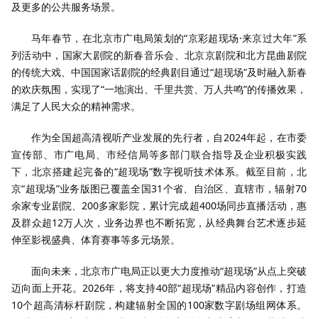
及更多的公共服务场景。
马年春节，在北京市广电局策划的“京彩超现场·来京过大年”系
列活动中，国家大剧院的新春音乐会、北京京剧院和北方昆曲剧院
的传统大戏、中国国家话剧院的经典剧目通过“超现场”及时融入新春
的欢庆氛围，实现了“一地演出、千里共赏、万人共鸣”的传播效果，
满足了人民大众的精神需求。
作为全国超高清视听产业发展的先行者，自2024年起，在市委
宣传部、市广电局、市经信局等多部门联合指导及企业积极实践
下，北京搭建起完备的“超现场”数字视听技术体系。截至目前，北
京“超现场”业务版图已覆盖全国31个省、自治区、直辖市，辐射70
余家专业剧院、200多家影院，累计完成超400场同步直播活动，惠
及群众超12万人次，业务边界也不断拓宽，从经典舞台艺术逐步延
伸至影视盛典、体育赛事等多元场景。
面向未来，北京市广电局正以更大力度推动“超现场”从点上突破
迈向面上开花。2026年，将支持40部“超现场”精品内容创作，打造
10个超高清标杆剧院，构建辐射全国的100家数字剧场组网体系。