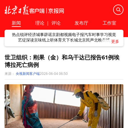
新闻
理论
|
评论
发布厅
工作室
热点
锐评
经济
城事
辟谣
京剧
都视频
电子报
汽车
时事
学习
视觉
艺绽
深读
京味
纸上听
体育
天下
长城
北京民声
北晚在线
世卫组织：刚果（金）和乌干达已报告61例埃
博拉死亡病例
来源：
央视新闻客户端
2026-06-04 06:50