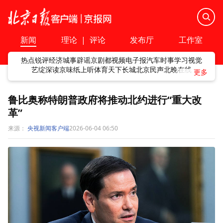
新闻
理论
|
评论
发布厅
工作室
热点
锐评
经济
城事
辟谣
京剧
都视频
电子报
汽车
时事
学习
视觉
艺绽
深读
京味
纸上听
体育
天下
长城
北京民声
北晚在线
鲁比奥称特朗普政府将推动北约进行“重大改
革”
来源：
央视新闻客户端
2026-06-04 06:50