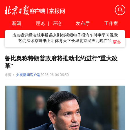
新闻
理论
|
评论
发布厅
工作室
热点
锐评
经济
城事
辟谣
京剧
都视频
电子报
汽车
时事
学习
视觉
艺绽
深读
京味
纸上听
体育
天下
长城
北京民声
北晚在线
鲁比奥称特朗普政府将推动北约进行“重大改
革”
来源：
央视新闻客户端
2026-06-04 06:50