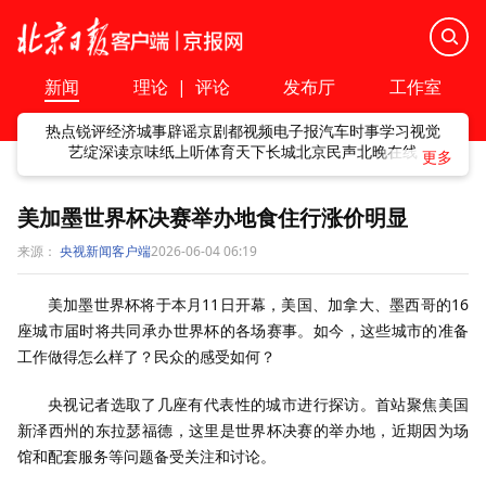
新闻
理论
|
评论
发布厅
工作室
热点
锐评
经济
城事
辟谣
京剧
都视频
电子报
汽车
时事
学习
视觉
艺绽
深读
京味
纸上听
体育
天下
长城
北京民声
北晚在线
美加墨世界杯决赛举办地食住行涨价明显
来源：
央视新闻客户端
2026-06-04 06:19
美加墨世界杯将于本月11日开幕，美国、加拿大、墨西哥的16
座城市届时将共同承办世界杯的各场赛事。如今，这些城市的准备
工作做得怎么样了？民众的感受如何？
央视记者选取了几座有代表性的城市进行探访。首站聚焦美国
新泽西州的东拉瑟福德，这里是世界杯决赛的举办地，近期因为场
馆和配套服务等问题备受关注和讨论。