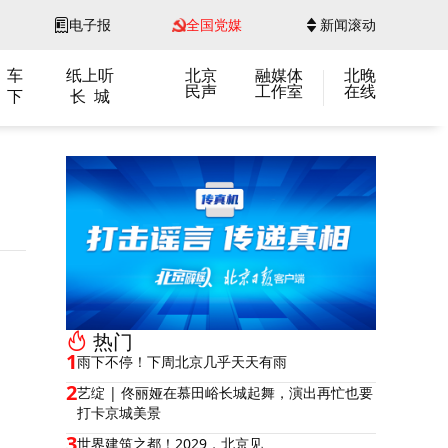
电子报
全国党媒
新闻滚动
 车
纸上听
北京
融媒体
北晚
民声
工作室
在线
 下
长 城
热门
1
雨下不停！下周北京几乎天天有雨
2
艺绽 | 佟丽娅在慕田峪长城起舞，演出再忙也要
打卡京城美景
3
世界建筑之都！2029，北京见