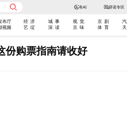
有AI
辟谣专区
发布厅
经 济
城 事
视 觉
京 剧
汽
都视频
艺 绽
深 读
京 味
体 育
天
这份购票指南请收好