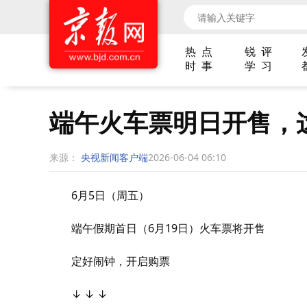
热 点
锐 评
时 事
学 习
端午火车票明日开售，
来源：
央视新闻客户端
2026-06-04 06:10
6月5日（周五）
端午假期首日（6月19日）火车票将开售
定好闹钟，开启购票
↓ ↓ ↓