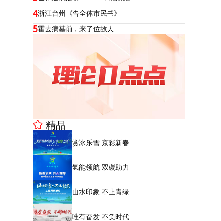
4
浙江台州《告全体市民书》
5
霍去病墓前，来了位故人
精品
赏冰乐雪 京彩新春
氢能领航 双碳助力
山水印象 不止青绿
唯有奋发 不负时代