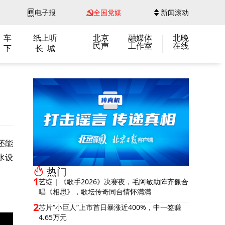
电子报
全国党媒
新闻滚动
 车
纸上听
北京
融媒体
北晚
民声
工作室
在线
 下
长 城
还能
水设
热门
1
艺绽｜《歌手2026》决赛夜，毛阿敏助阵齐豫合
唱《相思》，歌坛传奇同台情怀满满
2
芯片“小巨人”上市首日暴涨近400%，中一签赚
4.65万元