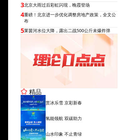
3
北京大雨过后彩虹闪现，晚霞登场
4
重磅！北京进一步优化调整房地产政策，全文公
布
5
莱茵河水位大降，露出二战500公斤未爆炸弹
精品
赏冰乐雪 京彩新春
氢能领航 双碳助力
山水印象 不止青绿