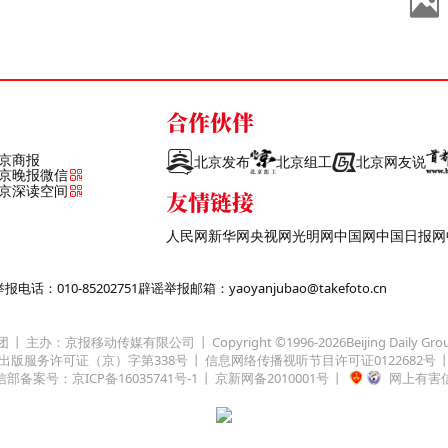
合作伙伴
京商报
北京发布
北京组工
北京网友说
京晚报微信
京深读空间
友情链接
人民网
新华网
央视网
光明网
中国网
中国日报网
话：010-85202751
辟谣举报邮箱：yaoyanjubao@takefoto.cn
团
主办：京报移动传媒有限公司
Copyright ©1996-
2026
Beijing Daily Gro
出版服务许可证（京）字第338号
信息网络传播视听节目许可证0122682号
部备案号：京ICP备16035741号-1
京新网备2010001号
网上有害