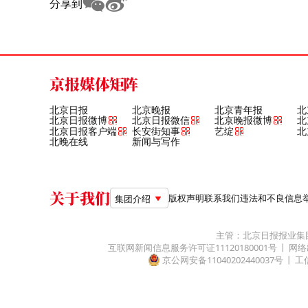
分享到
京报媒体矩阵
北京日报
北京晚报
北京青年报
北
北京日报微博
北京日报微信
北京晚报微博
北
北京日报客户端
长安街知事
艺绽
北
北晚在线
新闻与写作
关于我们
版权声明
联系我们
违法和不良信息举报电
集团介绍
主管：北京日报报业集
互联网新闻信息服务许可证11120180001号
网络
京公网安备11040202440037号
工信