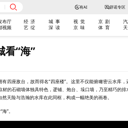
有AI
辟谣专区
发布厅
经 济
城 事
视 觉
京 剧
汽
都视频
艺 绽
深 读
京 味
体 育
天
看“海”
拥有四座敌台，故而得名“四座楼”。这里不仅能俯瞰密云水库，
取材的石砌墙体独具特色，逻铺、炮台、垛口墙，乃至精巧的排
自然天险与浩瀚的水库在此同框，构成一幅绝美的画卷。
“海”。